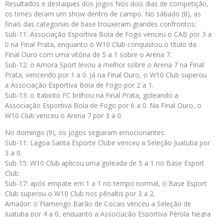
Resultados e destaques dos jogos Nos dois dias de competição,
os times deram um show dentro de campo. No sábado (8), as
finais das categorias de base trouxeram grandes confrontos:
Sub-11: Associação Esportiva Bola de Fogo venceu o CAB por 3 a
0 na Final Prata, enquanto o W10 Club conquistou o título da
Final Ouro com uma vitória de 5 a 1 sobre o Arena 7.
Sub-12: o Amora Sport levou a melhor sobre o Arena 7 na Final
Prata, vencendo por 1 a 0. Já na Final Ouro, o W10 Club superou
a Associação Esportiva Bola de Fogo por 2 a 1.
Sub-13: o Itabirito FC brilhou na Final Prata, goleando a
Associação Esportiva Bola de Fogo por 6 a 0. Na Final Ouro, o
W10 Club venceu o Arena 7 por 3 a 0.
No domingo (9), os jogos seguiram emocionantes:
Sub-11: Lagoa Santa Esporte Clube venceu a Seleção Juatuba por
3 a 0.
Sub-15: W10 Club aplicou uma goleada de 5 a 1 no Base Esport
Club.
Sub-17: após empate em 1 a 1 no tempo normal, o Base Esport
Club superou o W10 Club nos pênaltis por 3 a 2.
Amador: o Flamengo Barão de Cocais venceu a Seleção de
Juatuba por 4 a 0, enquanto a Associação Esportiva Pérola Negra