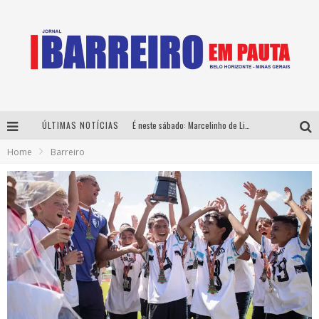
ÚLTIMAS NOTÍCIAS
É neste sábado: Marcelinho de Lima e Trio Virgulino agitam o Forró do Givanildo em Pedro Leopoldo
Home
Barreiro
Yan traz a turnê nacional do PagodYANdo para Belo Horizonte
Milton Guedes traz turnê “Milton Canta Lulu” a Belo Horizonte
Péricles é confirmado na turnê “Bem Black” de Thiaguinho em Belo Horizonte