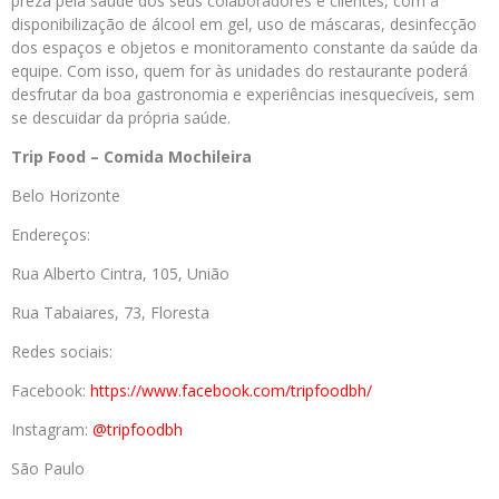
preza pela saúde dos seus colaboradores e clientes, com a
disponibilização de álcool em gel, uso de máscaras, desinfecção
dos espaços e objetos e monitoramento constante da saúde da
equipe. Com isso, quem for às unidades do restaurante poderá
desfrutar da boa gastronomia e experiências inesquecíveis, sem
se descuidar da própria saúde.
Trip Food – Comida Mochileira
Belo Horizonte
Endereços:
Rua Alberto Cintra, 105, União
Rua Tabaiares, 73, Floresta
Redes sociais:
Facebook:
https://www.facebook.com/tripfoodbh/
Instagram:
@tripfoodbh
São Paulo