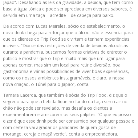
Japão”. Desafiando as leis da gravidade, a bebida, que tem como
base a água tônica e pode ser apreciada em diversos sabores, é
servida em uma taça – acredite – de cabeça para baixo.
De acordo com Lucas Meireles, sócio do estabelecimento, o
novo drink chega para reforçar que o álcool não é essencial para
que os clientes do Trip Food se divirtam e tenham experiências
incríveis. “Diante das restrições de venda de bebidas alcoólicas
durante a pandemia, buscamos formas criativas de entreter o
público e mostrar que o Trip é muito mais que um lugar para
apenas comer, mas sim um local para reúne diversão, boa
gastronomia e várias possibilidades de viver boas experiências,
como os nossos ambientes instagramáveis, e claro, a nossa
nova criação, o Túnel para o Japão”, conta.
Tamara Lacerda, que também é sócia do Trip Food, diz que o
segredo para que a bebida fique no fundo da taça sem cair no
chão não pode ser revelado, mas desafia os clientes a
experimentarem e arriscarem os seus palpites. “O que eu posso
dizer é que esse drink pode ser consumido por qualquer pessoa e
com certeza vai agradar os paladares de quem gosta de
morango, cereja e maçã verde”, conta a empreendedora.