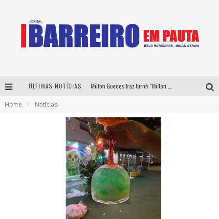
ÚLTIMAS NOTÍCIAS
Milton Guedes traz turnê “Milton Canta Lulu” a Belo Horizonte
Home
Notícias
Péricles é confirmado na turnê “Bem Black” de Thiaguinho em Belo Horizonte
É neste sábado: Marcelinho de Lima e Trio Virgulino agitam o Forró do Givanildo em Pedro Leopoldo
Yan traz a turnê nacional do PagodYANdo para Belo Horizonte