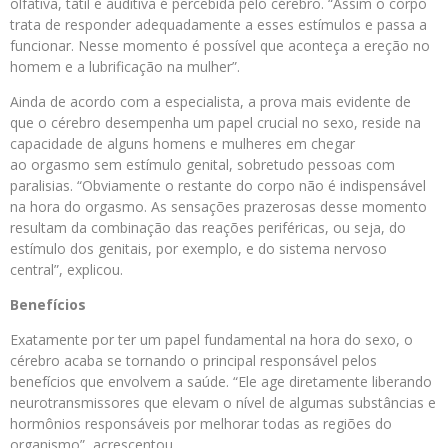
olfativa, tátil e auditiva é percebida pelo cérebro. “Assim o corpo
trata de responder adequadamente a esses estímulos e passa a
funcionar. Nesse momento é possível que aconteça a ereção no
homem e a lubrificação na mulher”.
Ainda de acordo com a especialista, a prova mais evidente de
que o cérebro desempenha um papel crucial no sexo, reside na
capacidade de alguns homens e mulheres em chegar
ao orgasmo sem estímulo genital, sobretudo pessoas com
paralisias. “Obviamente o restante do corpo não é indispensável
na hora do orgasmo. As sensações prazerosas desse momento
resultam da combinação das reações periféricas, ou seja, do
estímulo dos genitais, por exemplo, e do sistema nervoso
central”, explicou.
Benefícios
Exatamente por ter um papel fundamental na hora do sexo, o
cérebro acaba se tornando o principal responsável pelos
benefícios que envolvem a saúde. “Ele age diretamente liberando
neurotransmissores que elevam o nível de algumas substâncias e
hormônios responsáveis por melhorar todas as regiões do
organismo”, acrescentou.