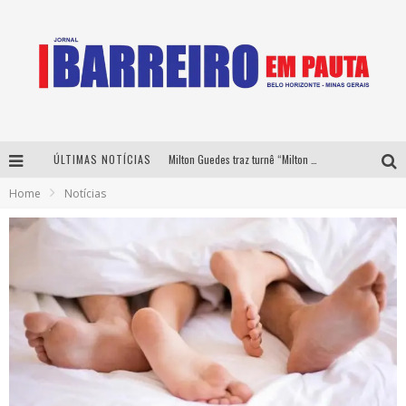
ÚLTIMAS NOTÍCIAS
Milton Guedes traz turnê “Milton Canta Lulu” a Belo Horizonte
Home
Notícias
Péricles é confirmado na turnê “Bem Black” de Thiaguinho em Belo Horizonte
É neste sábado: Marcelinho de Lima e Trio Virgulino agitam o Forró do Givanildo em Pedro Leopoldo
Yan traz a turnê nacional do PagodYANdo para Belo Horizonte