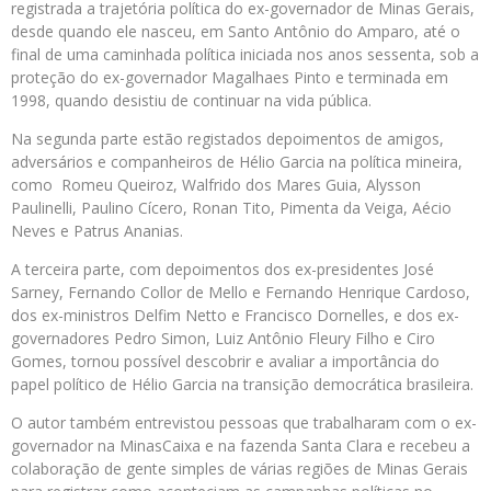
registrada a trajetória política do ex-governador de Minas Gerais,
desde quando ele nasceu, em Santo Antônio do Amparo, até o
final de uma caminhada política iniciada nos anos sessenta, sob a
proteção do ex-governador Magalhaes Pinto e terminada em
1998, quando desistiu de continuar na vida pública.
Na segunda parte estão registados depoimentos de amigos,
adversários e companheiros de Hélio Garcia na política mineira,
como Romeu Queiroz, Walfrido dos Mares Guia, Alysson
Paulinelli, Paulino Cícero, Ronan Tito, Pimenta da Veiga, Aécio
Neves e Patrus Ananias.
A terceira parte, com depoimentos dos ex-presidentes José
Sarney, Fernando Collor de Mello e Fernando Henrique Cardoso,
dos ex-ministros Delfim Netto e Francisco Dornelles, e dos ex-
governadores Pedro Simon, Luiz Antônio Fleury Filho e Ciro
Gomes, tornou possível descobrir e avaliar a importância do
papel político de Hélio Garcia na transição democrática brasileira.
O autor também entrevistou pessoas que trabalharam com o ex-
governador na MinasCaixa e na fazenda Santa Clara e recebeu a
colaboração de gente simples de várias regiões de Minas Gerais