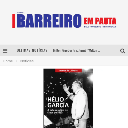
ÚLTIMAS NOTÍCIAS
Milton Guedes traz turnê “Milton Canta Lulu” a Belo Horizonte
Home
Notícias
Péricles é confirmado na turnê “Bem Black” de Thiaguinho em Belo Horizonte
É neste sábado: Marcelinho de Lima e Trio Virgulino agitam o Forró do Givanildo em Pedro Leopoldo
Yan traz a turnê nacional do PagodYANdo para Belo Horizonte