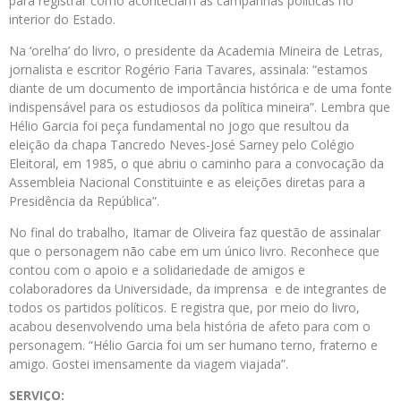
para registrar como aconteciam as campanhas políticas no
interior do Estado.
Na ‘orelha’ do livro, o presidente da Academia Mineira de Letras,
jornalista e escritor Rogério Faria Tavares, assinala: “estamos
diante de um documento de importância histórica e de uma fonte
indispensável para os estudiosos da política mineira”. Lembra que
Hélio Garcia foi peça fundamental no jogo que resultou da
eleição da chapa Tancredo Neves-José Sarney pelo Colégio
Eleitoral, em 1985, o que abriu o caminho para a convocação da
Assembleia Nacional Constituinte e as eleições diretas para a
Presidência da República”.
No final do trabalho, Itamar de Oliveira faz questão de assinalar
que o personagem não cabe em um único livro. Reconhece que
contou com o apoio e a solidariedade de amigos e
colaboradores da Universidade, da imprensa e de integrantes de
todos os partidos políticos. E registra que, por meio do livro,
acabou desenvolvendo uma bela história de afeto para com o
personagem. “Hélio Garcia foi um ser humano terno, fraterno e
amigo. Gostei imensamente da viagem viajada”.
SERVIÇO: