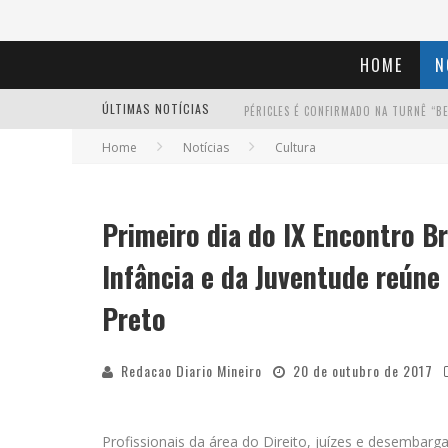
HOME
N
ÚLTIMAS NOTÍCIAS
Home
Notícias
Cultura
YAN TRAZ A TURNÊ NACIONAL DO PAG
Primeiro dia do IX Encontro B
MILTON GUEDES TRAZ TURNÊ “MILTON
Infância e da Juventude reúne 
Preto
Redacao Diario Mineiro
20 de outubro de 2017
Profissionais da área do Direito, juízes e desembarg