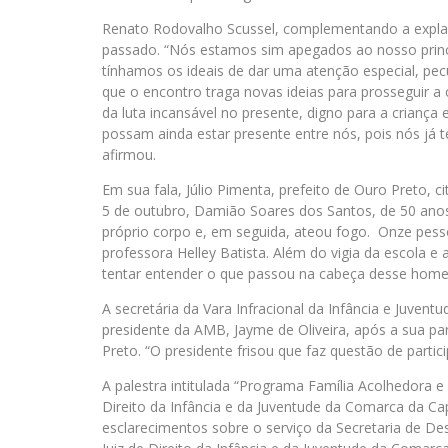
Renato Rodovalho Scussel, complementando a expla
passado. “Nós estamos sim apegados ao nosso princíp
tínhamos os ideais de dar uma atenção especial, pecul
que o encontro traga novas ideias para prosseguir a
da luta incansável no presente, digno para a criança 
possam ainda estar presente entre nós, pois nós já t
afirmou.
Em sua fala, Júlio Pimenta, prefeito de Ouro Preto, 
5 de outubro, Damião Soares dos Santos, de 50 anos,
próprio corpo e, em seguida, ateou fogo. Onze pesso
professora Helley Batista. Além do vigia da escola e 
tentar entender o que passou na cabeça desse homem 
A secretária da Vara Infracional da Infância e Juvent
presidente da AMB, Jayme de Oliveira, após a sua p
Preto. “O presidente frisou que faz questão de partic
A palestra intitulada “Programa Família Acolhedora e
Direito da Infância e da Juventude da Comarca da Cap
esclarecimentos sobre o serviço da Secretaria de D