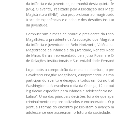
da Infância e da Juventude, na manhã desta quinta-f
(MG). O evento, realizado pela Associação dos Magis
Magistratura (ENM), visa proporcionar ao magistrado 
troca de experiências e o debate dos desafios institu
da juventude.
Compuseram a mesa de honra: o presidente da Escola
Magalhães; o presidente da Associação dos Magistrado
da Infância e Juventude de Belo Horizonte, Valéria da
Magistrados da Infância e da Juventude, Renato Rod
de Minas Gerais, representado pela juíza Rosimere Co
de Relações Institucionais e Sustentabilidade Fernan
Logo após a composição da mesa de abertura, o pres
Cavalcanti Piragibe Magalhães, cumprimentou os magi
participar do evento e desejou a todos um ótimo tra
Washington Luís escolheu o dia da Criança, 12 de out
legislação específica para infância e adolescência n
Latina”. Uma das principais decisões foi a de que a
criminalmente responsabilizados e encarcerados. O p
pontuais temas do encontro possibilitam o avanço na
adolescente que asseguram o futuro da sociedade.