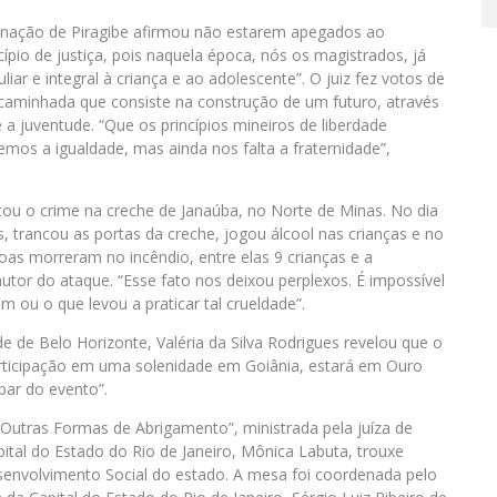
nação de Piragibe afirmou não estarem apegados ao
io de justiça, pois naquela época, nós os magistrados, já
iar e integral à criança e ao adolescente”. O juiz fez votos de
 caminhada que consiste na construção de um futuro, através
e a juventude. “Que os princípios mineiros de liberdade
emos a igualdade, mas ainda nos falta a fraternidade”,
citou o crime na creche de Janaúba, no Norte de Minas. No dia
 trancou as portas da creche, jogou álcool nas crianças e no
as morreram no incêndio, entre elas 9 crianças e a
autor do ataque. “Esse fato nos deixou perplexos. É impossível
ou o que levou a praticar tal crueldade”.
ude de Belo Horizonte, Valéria da Silva Rodrigues revelou que o
articipação em uma solenidade em Goiânia, estará em Ouro
ipar do evento”.
 Outras Formas de Abrigamento”, ministrada pela juíza de
ital do Estado do Rio de Janeiro, Mônica Labuta, trouxe
esenvolvimento Social do estado. A mesa foi coordenada pelo