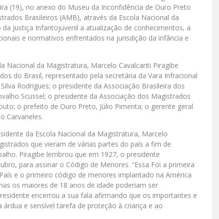
eira (19), no anexo do Museu da Inconfidência de Ouro Preto
trados Brasileiros (AMB), através da Escola Nacional da
da Justiça Infantojuvenil a atualização de conhecimentos, a
cionais e normativos enfrentados na jurisdição da infância e
 Nacional da Magistratura, Marcelo Cavalcanti Piragibe
s do Brasil, representado pela secretária da Vara Infracional
 Silva Rodrigues; o presidente da Associação Brasileira dos
ovalho Scussel; o presidente da Associação dos Magistrados
uto; o prefeito de Ouro Preto, Júlio Pimenta; o gerente geral
do Carvaneles.
idente da Escola Nacional da Magistratura, Marcelo
strados que vieram de várias partes do país a fim de
balho. Piragibe lembrou que em 1927, o presidente
ubro, para assinar o Código de Menores. “Essa Foi a primeira
o País e o primeiro código de menores implantado na América
penas os maiores de 18 anos de idade poderiam ser
residente encerrou a sua fala afirmando que os importantes e
 árdua e sensível tarefa de proteção à criança e ao