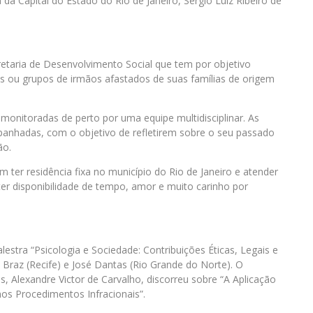
 da Capital do Estado do Rio de Janeiro, Sérgio Luiz Ribeiro de
etaria de Desenvolvimento Social que tem por objetivo
tes ou grupos de irmãos afastados de suas famílias de origem
monitoradas de perto por uma equipe multidisciplinar. As
anhadas, com o objetivo de refletirem sobre o seu passado
ão.
ter residência fixa no município do Rio de Janeiro e atender
ter disponibilidade de tempo, amor e muito carinho por
stra “Psicologia e Sociedade: Contribuições Éticas, Legais e
io Braz (Recife) e José Dantas (Rio Grande do Norte). O
, Alexandre Victor de Carvalho, discorreu sobre “A Aplicação
nos Procedimentos Infracionais”.