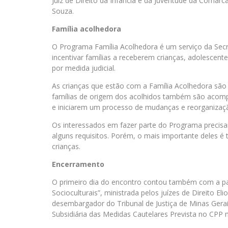
Juiz de Direito da Infância e da Juventude da Comarca
Souza.
Família acolhedora
O Programa Família Acolhedora é um serviço da Secr
incentivar famílias a receberem crianças, adolescen
por medida judicial.
As crianças que estão com a Família Acolhedora são 
famílias de origem dos acolhidos também são acomp
e iniciarem um processo de mudanças e reorganizaç
Os interessados em fazer parte do Programa precisam 
alguns requisitos. Porém, o mais importante deles é 
crianças.
Encerramento
O primeiro dia do encontro contou também com a pale
Socioculturais”, ministrada pelos juízes de Direito El
desembargador do Tribunal de Justiça de Minas Gerais
Subsidiária das Medidas Cautelares Prevista no CPP 