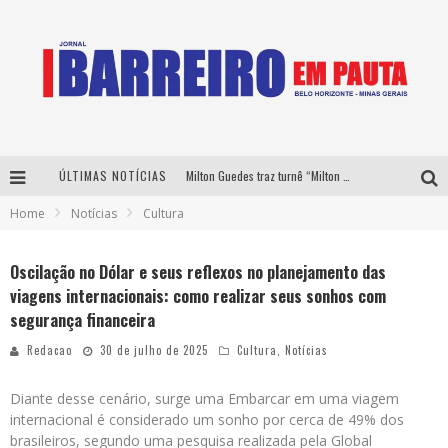
ÚLTIMAS NOTÍCIAS
Milton Guedes traz turnê “Milton Canta Lulu” a Belo Horizonte
Home
Notícias
Cultura
Péricles é confirmado na turnê “Bem Black” de Thiaguinho em Belo Horizonte
É neste sábado: Marcelinho de Lima e Trio Virgulino agitam o Forró do Givanildo em Pedro Leopoldo
Oscilação no Dólar e seus reflexos no planejamento das
viagens internacionais: como realizar seus sonhos com
Yan traz a turnê nacional do PagodYANdo para Belo Horizonte
segurança financeira
Redacao
30 de julho de 2025
Cultura
,
Notícias
Diante desse cenário, surge uma Embarcar em uma viagem
internacional é considerado um sonho por cerca de 49% dos
brasileiros, segundo uma pesquisa realizada pela Global