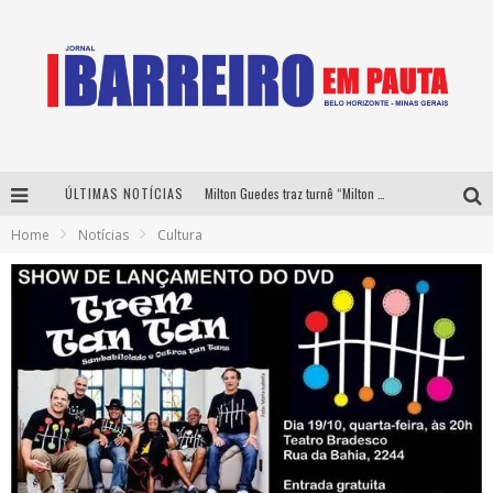
ÚLTIMAS NOTÍCIAS
Milton Guedes traz turnê “Milton Canta Lulu” a Belo Horizonte
Home
Notícias
Cultura
Péricles é confirmado na turnê “Bem Black” de Thiaguinho em Belo Horizonte
É neste sábado: Marcelinho de Lima e Trio Virgulino agitam o Forró do Givanildo em Pedro Leopoldo
Yan traz a turnê nacional do PagodYANdo para Belo Horizonte