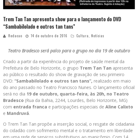
Trem Tan Tan apresenta show para o lançamento do DVD
“Sambabilolado e outros tan tans”
Redacao
14 de outubro de 2016
Cultura
,
Notícias
Teatro Bradesco será palco para o grupo no dia 19 de outubro
Criado a partir da experiência do projeto de saúde mental da
Prefeitura de Belo Horizonte, o grupo
Trem Tan Tan
apresenta
ao público o resultado do show de gravação de seu primeiro
DVD:
“Sambabilolado e outros tan tans”,
realizado em maio
do ano passado no Teatro Francisco Nunes. O lançamento oficial
será no dia
19 de outubro, quarta-feira, às 20h, no Teatro
Bradesco
(Rua da Bahia, 2244, Lourdes, Belo Horizonte, MG)
com
entrada franca
e participações especiais de
Aline Calixto
e
Mandruvá
.
O Trem Tan Tan propõe a inserção social, o resgate de cidadania
do cidadão com sofrimento mental e o tratamento em liberdade
em uma rede de serviços substitutivos ao manicômio. Com 14