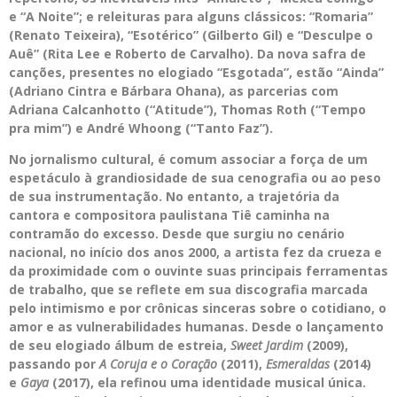
e “A Noite”; e releituras para alguns clássicos: “Romaria”
(Renato Teixeira), “Esotérico” (Gilberto Gil) e “Desculpe o
Auê” (Rita Lee e Roberto de Carvalho). Da nova safra de
canções, presentes no elogiado “Esgotada”, estão “Ainda”
(Adriano Cintra e Bárbara Ohana), as parcerias com
Adriana Calcanhotto (“Atitude”), Thomas Roth (“Tempo
pra mim”) e André Whoong (“Tanto Faz”).
No jornalismo cultural, é comum associar a força de um
espetáculo à grandiosidade de sua cenografia ou ao peso
de sua instrumentação. No entanto, a trajetória da
cantora e compositora paulistana Tiê caminha na
contramão do excesso. Desde que surgiu no cenário
nacional, no início dos anos 2000, a artista fez da crueza e
da proximidade com o ouvinte suas principais ferramentas
de trabalho,
que se reflete em sua discografia marcada
pelo intimismo e por crônicas sinceras sobre o cotidiano, o
amor e as vulnerabilidades humanas. Desde o lançamento
de seu elogiado álbum de estreia,
Sweet Jardim
(2009),
passando por
A Coruja e o Coração
(2011),
Esmeraldas
(2014)
e
Gaya
(2017), ela refinou uma identidade musical única.