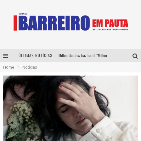
ÚLTIMAS NOTÍCIAS
Milton Guedes traz turnê “Milton Canta Lulu” a Belo Horizonte
Home
Notícias
Péricles é confirmado na turnê “Bem Black” de Thiaguinho em Belo Horizonte
É neste sábado: Marcelinho de Lima e Trio Virgulino agitam o Forró do Givanildo em Pedro Leopoldo
Yan traz a turnê nacional do PagodYANdo para Belo Horizonte