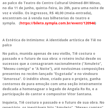
ao palco do Teatro do Centro Cultural Unimed-BH Minas,
no dia 11 de junho, quinta-feira, às 20h, para uma noite de
voz e violão. Os ingressos, R$ 40,00 (meia-entrada),
encontram-se à venda nas bilheterias do teatro e
sympla. (
https://bileto.sympla.com.br/event/120946
)
A Estética do Intimismo: A identidade artística de Tiê no
palco
No palco, munida apenas de seu violão, Tiê costura o
passado e o futuro de sua obra: o roteiro inclui desde os
sucessos que a consagraram nacionalmente (“Amuleto”,
“Mexeu comigo” e “A Noite”), até novíssimas composições
presentes no recém-lançado “Esgotada” e no vindouro
“Amorosa”. O inédito show, criado para o projeto, ganha
contornos de pura emoção com uma seção inteiramente
dedicada a homenagear o legado de Angela Ro Ro, e a
participação do cantor e compositor Vitor Santana.
Inquieta, Tiê costura o passado e o futuro de sua obra. No
repertório, os inevitáveis hits “Amuleto”, “Mexeu comigo”