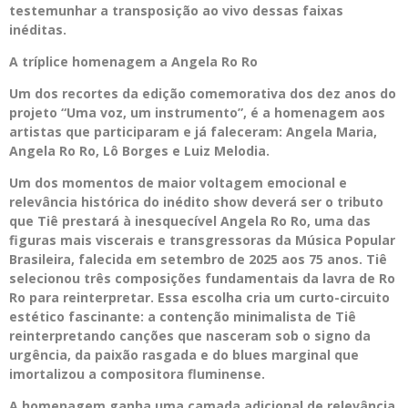
testemunhar a transposição ao vivo dessas faixas
inéditas.
A tríplice homenagem a Angela Ro Ro
Um dos recortes da edição comemorativa dos dez anos do
projeto “Uma voz, um instrumento”, é a homenagem aos
artistas que participaram e já faleceram: Angela Maria,
Angela Ro Ro, Lô Borges e Luiz Melodia.
Um dos momentos de maior voltagem emocional e
relevância histórica do inédito show deverá ser o tributo
que Tiê prestará à inesquecível Angela Ro Ro, uma das
figuras mais viscerais e transgressoras da Música Popular
Brasileira, falecida em setembro de 2025 aos 75 anos. Tiê
selecionou três composições fundamentais da lavra de Ro
Ro para reinterpretar. Essa escolha cria um curto-circuito
estético fascinante: a contenção minimalista de Tiê
reinterpretando canções que nasceram sob o signo da
urgência, da paixão rasgada e do blues marginal que
imortalizou a compositora fluminense.
A homenagem ganha uma camada adicional de relevância