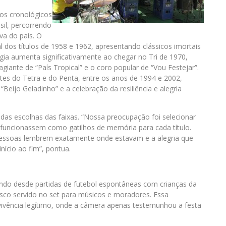
cos cronológicos
sil, percorrendo
a do país. O
 dos títulos de 1958 e 1962, apresentando clássicos imortais
gia aumenta significativamente ao chegar no Tri de 1970,
iante de “País Tropical” e o coro popular de “Vou Festejar”.
ntes do Tetra e do Penta, entre os anos de 1994 e 2002,
Beijo Geladinho” e a celebração da resiliência e alegria
 das escolhas das faixas. “Nossa preocupação foi selecionar
uncionassem como gatilhos de memória para cada título.
pessoas lembrem exatamente onde estavam e a alegria que
início ao fim”, pontua.
uindo desde partidas de futebol espontâneas com crianças da
asco servido no set para músicos e moradores. Essa
ivência legítimo, onde a câmera apenas testemunhou a festa