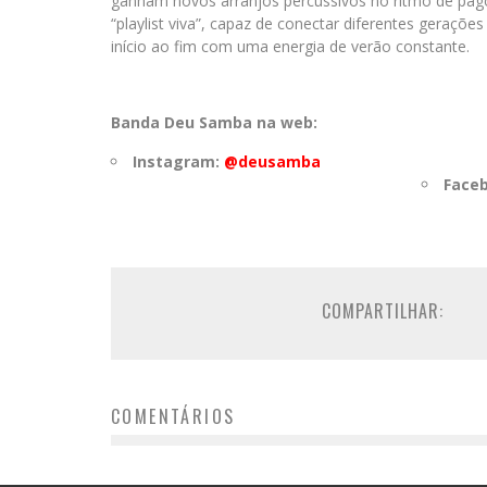
ganham novos arranjos percussivos no ritmo de pag
“playlist viva”, capaz de conectar diferentes geraç
início ao fim com uma energia de verão constante.
Banda Deu Samba na web:
Instagram:
@deusamba
Face
COMPARTILHAR:
COMENTÁRIOS