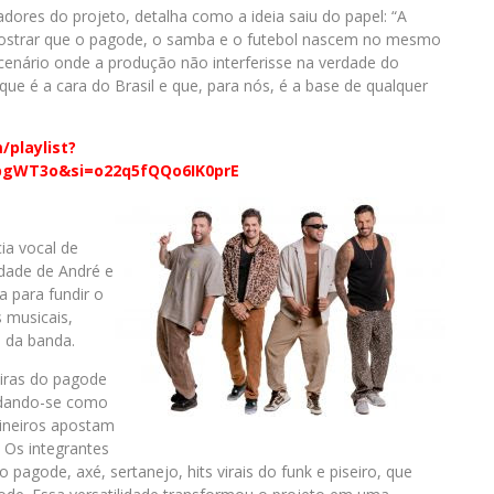
dores do projeto, detalha como a ideia saiu do papel: “A
mostrar que o pagode, o samba e o futebol nascem no mesmo
 cenário onde a produção não interferisse na verdade do
ue é a cara do Brasil e que, para nós, é a base de qualquer
/playlist?
pgWT3o&si=o22q5fQQo6IK0prE
ia vocal de
idade de André e
a para fundir o
 musicais,
a da banda.
eiras do pagode
lidando-se como
mineiros apostam
 Os integrantes
pagode, axé, sertanejo, hits virais do funk e piseiro, que