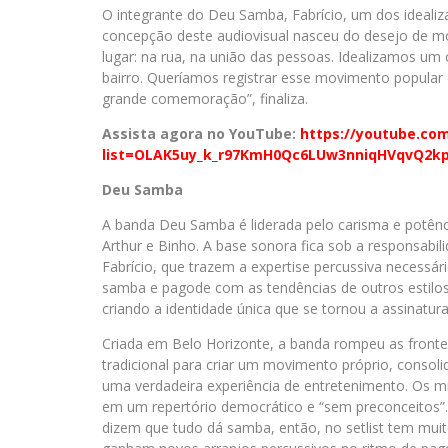
O integrante do Deu Samba, Fabrício, um dos idealiza
concepção deste audiovisual nasceu do desejo de 
lugar: na rua, na união das pessoas. Idealizamos um
bairro. Queríamos registrar esse movimento popular q
grande comemoração”, finaliza.
Assista agora no YouTube:
https://youtube.com
list=OLAK5uy_k_r97KmH0Qc6LUw3nniqHVqvQ2k
Deu Samba
A banda Deu Samba é liderada pelo carisma e potênc
Arthur e Binho. A base sonora fica sob a responsabil
Fabrício, que trazem a expertise percussiva necessári
samba e pagode com as tendências de outros estilos
criando a identidade única que se tornou a assinatur
Criada em Belo Horizonte, a banda rompeu as front
tradicional para criar um movimento próprio, conso
uma verdadeira experiência de entretenimento. Os 
em um repertório democrático e “sem preconceitos”.
dizem que tudo dá samba, então, no setlist tem muito 