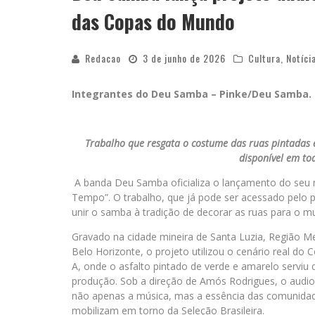
das Copas do Mundo
Redacao
3 de junho de 2026
Cultura
,
Notíci
Integrantes do Deu Samba – Pinke/Deu Samba.
Trabalho que resgata o costume das ruas pintadas e
disponível em to
A banda Deu Samba oficializa o lançamento do seu 
Tempo”. O trabalho, que já pode ser acessado pelo p
unir o samba à tradição de decorar as ruas para o mu
Gravado na cidade mineira de Santa Luzia, Região M
Belo Horizonte, o projeto utilizou o cenário real do C
A, onde o asfalto pintado de verde e amarelo serviu 
produção. Sob a direção de Amós Rodrigues, o audiov
não apenas a música, mas a essência das comunida
mobilizam em torno da Seleção Brasileira.