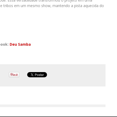
ode. Essa versatilidade transformou o projeto em uma
ões e tribos em um mesmo show, mantendo a pista aquecida do
book:
Deu Samba