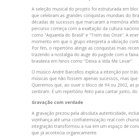
A seleção musical do projeto foi estruturada em blo
que celebram as grandes conquistas mundiais do Bra
décadas de sucessos que marcaram a memória afetiv
percurso começa com a exaltação da cultura nacional
como “Aquarela do Brasil” e “Trem das Onze”. A ener
momento em que o grupo interpreta a vibração contag
Por fim, o repertório atinge as conquistas mais rece
trazendo a nostalgia do auge do pagode com a faixa “
brasileira em hinos como “Deixa a Vida Me Levar”.
O músico André Barcellos explica a intenção por trás
músicas que não fossem apenas sucessos, mas que f
Queremos que, ao ouvir o bloco de 94 ou 2002, as 
sentiram. É um repertório feito para cantar junto, do 
Gravação com verdade
A gravação prezou pela absoluta autenticidade, incl
vizinhança até uma confraternização real com churr
integração transformou a rua em um espaço de conv
que já acontecia organicamente.