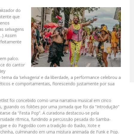
alizador do
otente que
renos
tas selvagens
(…) Assim
feitamente
 em palco.
ce do cantor
Ney
 tema da ‘selvageria’ e da liberdade, a performance celebrou a
éticos e comportamentais, florescendo justamente por sua
etlist foi concebido como uma narrativa musical em cinco
s, guiando os foliões por uma jornada que foi da “Introdução”
atarse da “Festa Pop”. A curadoria destacou-se pela
ersidade rítmica, fundindo a percussão pesada do Samba-
gae e do Pagodão com a tradição do Baião, Xote e
chinha, culminando em uma mistura animada de Funk e Pop.