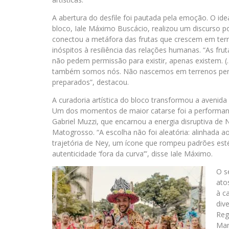
A abertura do desfile foi pautada pela emoção. O ide
bloco, Iale Máximo Buscácio, realizou um discurso p
conectou a metáfora das frutas que crescem em ter
inóspitos à resiliência das relações humanas. “As fru
não pedem permissão para existir, apenas existem. 
também somos nós. Não nascemos em terrenos per
preparados”, destacou.
A curadoria artística do bloco transformou a avenida
Um dos momentos de maior catarse foi a performan
Gabriel Muzzi, que encarnou a energia disruptiva de 
Matogrosso. “A escolha não foi aleatória: alinhada ao
trajetória de Ney, um ícone que rompeu padrões est
autenticidade ‘fora da curva’”, disse Iale Máximo.
O s
ato
à c
div
Reg
Mar