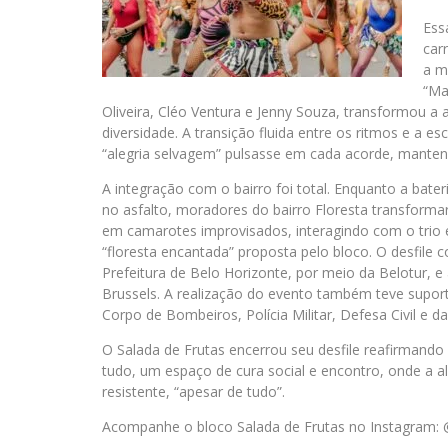
Ess
car
a m
“Ma
Oliveira, Cléo Ventura e Jenny Souza, transformou a
diversidade. A transição fluida entre os ritmos e a
“alegria selvagem” pulsasse em cada acorde, mantend
A integração com o bairro foi total. Enquanto a bater
no asfalto, moradores do bairro Floresta transform
em camarotes improvisados, interagindo com o trio
“floresta encantada” proposta pelo bloco. O desfile 
Prefeitura de Belo Horizonte, por meio da Belotur, 
Brussels. A realização do evento também teve supor
Corpo de Bombeiros, Polícia Militar, Defesa Civil e d
O Salada de Frutas encerrou seu desfile reafirmando
tudo, um espaço de cura social e encontro, onde a al
resistente, “apesar de tudo”.
Acompanhe o bloco Salada de Frutas no Instagram: @