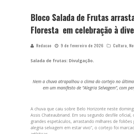
YAN TRAZ A TURNÊ NACIONAL DO PAG
Bloco Salada de Frutas arrasta
Floresta em celebração à dive
Redacao
9 de fevereiro de 2026
Cultura
,
No
Salada de frutas: Divulgação.
Nem a chuva atrapalhou o clima do cortejo no último
em um manifesto de “Alegria Selvagem”, com pe
A chuva que caiu sobre Belo Horizonte neste domingo 
Assis Chateaubriand. Em seu segundo desfile oficial
grandes espetáculos, arrastando milhares de foliões
alegria selvagem em estar vivo”, o cortejo foi marc
artísticas.