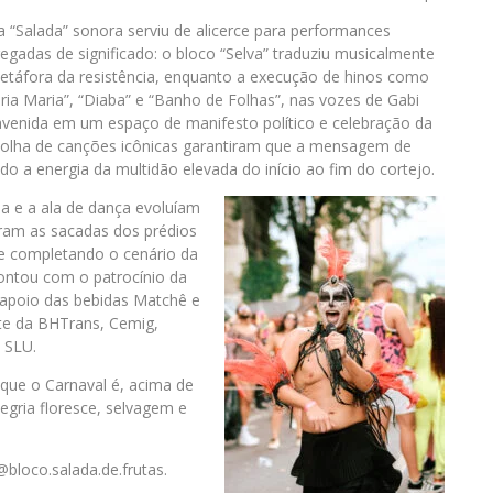
a “Salada” sonora serviu de alicerce para performances
regadas de significado: o bloco “Selva” traduziu musicalmente
etáfora da resistência, enquanto a execução de hinos como
ria Maria”, “Diaba” e “Banho de Folhas”, nas vozes de Gabi
 avenida em um espaço de manifesto político e celebração da
 escolha de canções icônicas garantiram que a mensagem de
o a energia da multidão elevada do início ao fim do cortejo.
ia e a ala de dança evoluíam
aram as sacadas dos prédios
 e completando o cenário da
contou com o patrocínio da
e apoio das bebidas Matchê e
te da BHTrans, Cemig,
a SLU.
 que o Carnaval é, acima de
egria floresce, selvagem e
bloco.salada.de.frutas.