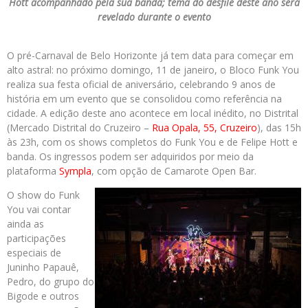
Hott acompanhado pela sua banda; tema do desfile deste ano será
revelado durante o evento
O pré-Carnaval de Belo Horizonte já tem data para começar em
alto astral: no próximo domingo, 11 de janeiro, o Bloco Funk You
realiza sua festa oficial de aniversário, celebrando 9 anos de
história em um evento que se consolidou como referência na
cidade. A edição deste ano acontece em local inédito, no Distrital
(Mercado Distrital do Cruzeiro –
Rua Opala, 55, Cruzeiro
), das 15h
às 23h, com os shows completos do Funk You e de Felipe Hott e
banda. Os ingressos podem ser adquiridos por meio da
plataforma
Sympla
, com opção de Camarote Open Bar.
O show do Funk
You vai contar
ainda as
participações
especiais de
Juninho Papauê,
Pedro, do grupo do
Bigode e outros