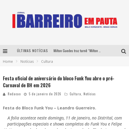
ÚLTIMAS NOTÍCIAS
Milton Guedes traz turnê “Milton Canta Lulu” a Belo Horizonte
Home
Notícias
Cultura
Péricles é confirmado na turnê “Bem Black” de Thiaguinho em Belo Horizonte
É neste sábado: Marcelinho de Lima e Trio Virgulino agitam o Forró do Givanildo em Pedro Leopoldo
Festa oficial de aniversário do bloco Funk You abre o pré-
Carnaval de BH em 2026
Yan traz a turnê nacional do PagodYANdo para Belo Horizonte
Redacao
5 de janeiro de 2026
Cultura
,
Notícias
Festa do Bloco Funk You – Leandro Guerreiro.
A folia acontece neste domingo, 11 de janeiro, no Distrital, com
participações especiais e shows completos do Funk You e Felipe