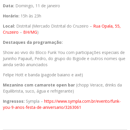
Data:
Domingo, 11 de janeiro
Horário:
15h às 23h
Local:
Distrital (Mercado Distrital do Cruzeiro –
Rua Opala, 55,
Cruzeiro
–
BH/MG
)
Destaques da programação:
Show ao vivo do Bloco Funk You com participações especiais de
Juninho Papauê, Pedro, do grupo do Bigode e outros nomes que
ainda serão anunciados
Felipe Hott e banda (pagode baiano e axé)
Mezanino com camarote open bar
(chopp Verace, drinks da
Equilibrista, suco, água e refrigerante)
Ingressos:
Sympla –
https://www.sympla.com.br/
evento/funk-
you-9-anos-festa-
de-aniversario/3263061