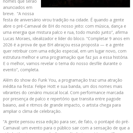
nomes que serão
anunciados em
breve. “A nossa
festa de aniversário virou tradição na cidade. É quando a gente
abre o pré-Carnaval de BH do nosso jeito: com música, dança e
uma energia que mistura palco e rua, todo mundo junto”, afirma
Lucas Moraes, idealizador e líder do bloco. “Completar 9 anos em
2026 é a prova de que BH abraçou essa proposta — e a gente
quer retribuir com uma edição especial, em um lugar novo, com
estrutura melhor e uma programação que faz jus a essa história.
E o melhor, vamos revelar o tema do nosso desfile durante o
evento”, completa.
Além do show do Funk You, a programação traz uma atração
inédita na festa: Felipe Hott e sua banda, um dos nomes mais
vibrantes do cenário musical local. Com performance marcada
por presença de palco e repertório que transita entre pagode
baiano, axé e ritmos de grande impacto, o artista chega para
ampliar o clima de celebração.
“A gente pensou essa edição para ser, de fato, o pontapé do pré-
Carnaval: um evento para o público sair com a sensação de que a