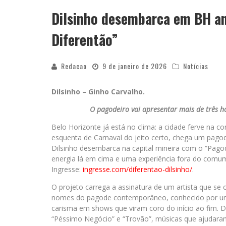
Dilsinho desembarca em BH an
YAN TRAZ A TURNÊ NACIONAL DO PAG
Diferentão”
Redacao
9 de janeiro de 2026
Notícias
Dilsinho – Ginho Carvalho.
O pagodeiro vai apresentar mais de três h
Belo Horizonte já está no clima: a cidade ferve na c
esquenta de Carnaval do jeito certo, chega um pagode
Dilsinho desembarca na capital mineira com o “Pag
energia lá em cima e uma experiência fora do comum
Ingresse:
ingresse.com/diferentao-dilsinho/
.
O projeto carrega a assinatura de um artista que s
nomes do pagode contemporâneo, conhecido por uni
carisma em shows que viram coro do início ao fim. 
“Péssimo Negócio” e “Trovão”, músicas que ajudaram