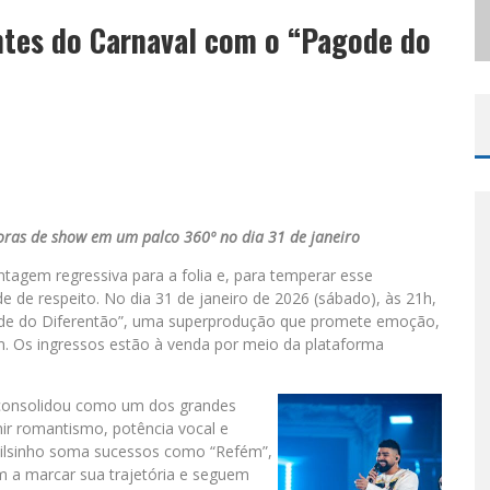
tes do Carnaval com o “Pagode do
ODYANDO PARA BELO HORIZONTE
oras de show em um palco 360º no dia 31 de janeiro
ontagem regressiva para a folia e, para temperar esse
 de respeito. No dia 31 de janeiro de 2026 (sábado), às 21h,
ode do Diferentão”, uma superprodução que promete emoção,
. Os ingressos estão à venda por meio da plataforma
e consolidou como um dos grandes
r romantismo, potência vocal e
Dilsinho soma sucessos como “Refém”,
 a marcar sua trajetória e seguem