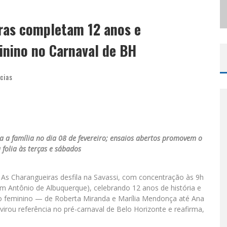
ODYANDO PARA BELO HORIZONTE
ras completam 12 anos e
nino no Carnaval de BH
cias
a a família no dia 08 de fevereiro; ensaios abertos promovem o
 folia às terças e sábados
o As Charangueiras desfila na Savassi, com concentração às 9h
om Antônio de Albuquerque), celebrando 12 anos de história e
feminino — de Roberta Miranda e Marília Mendonça até Ana
irou referência no pré-carnaval de Belo Horizonte e reafirma,