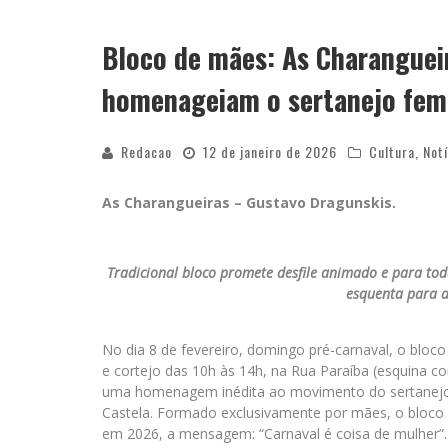
YAN TRAZ A TURNÊ NACIONAL DO PAG
Bloco de mães: As Charanguei
homenageiam o sertanejo femi
Redacao
12 de janeiro de 2026
Cultura
,
Notí
As Charangueiras – Gustavo Dragunskis.
Tradicional bloco promete desfile animado e para tod
esquenta para a
No dia 8 de fevereiro, domingo pré-carnaval, o bloc
e cortejo das 10h às 14h, na Rua Paraíba (esquina c
uma homenagem inédita ao movimento do sertanejo 
Castela. Formado exclusivamente por mães, o bloco v
em 2026, a mensagem: “Carnaval é coisa de mulher”.