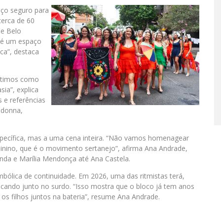
ço seguro para
cerca de 60
de Belo
, é um espaço
ca”, destaca
stimos como
ia”, explica
 e referências
adonna,
 específica, mas a uma cena inteira. “Não vamos homenagear
nino, que é o movimento sertanejo”, afirma Ana Andrade,
nda e Marília Mendonça até Ana Castela.
ólica de continuidade. Em 2026, uma das ritmistas terá,
tocando junto no surdo. “Isso mostra que o bloco já tem anos
os filhos juntos na bateria”, resume Ana Andrade.