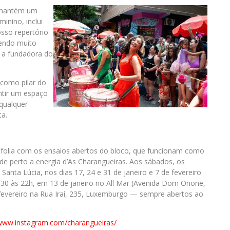
o mantém um
inino, inclui
sso repertório
zendo muito
a a fundadora do
como pilar do
ntir um espaço
qualquer
ta.
 na folia com os ensaios abertos do bloco, que funcionam como
de perto a energia d’As Charangueiras. Aos sábados, os
nta Lúcia, nos dias 17, 24 e 31 de janeiro e 7 de fevereiro.
9h30 às 22h, em 13 de janeiro no All Mar (Avenida Dom Orione,
e fevereiro na Rua Iraí, 235, Luxemburgo — sempre abertos ao
/www.
instagram.com/charangueiras/