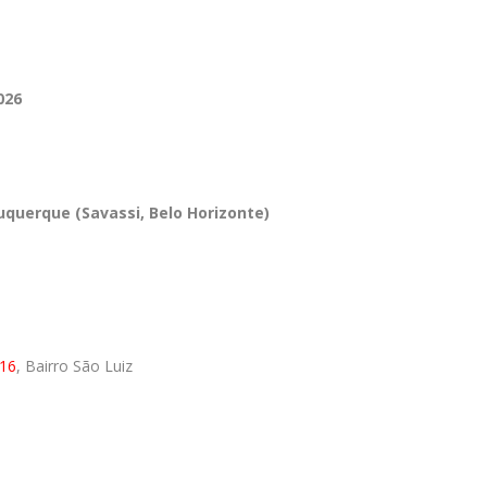
026
uquerque (Savassi, Belo Horizonte)
116
, Bairro São Luiz