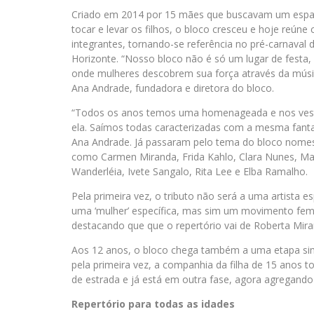
Criado em 2014 por 15 mães que buscavam um espa
tocar e levar os filhos, o bloco cresceu e hoje reúne 
integrantes, tornando-se referência no pré-carnaval 
Horizonte. “Nosso bloco não é só um lugar de festa
onde mulheres descobrem sua força através da músi
Ana Andrade, fundadora e diretora do bloco.
“Todos os anos temos uma homenageada e nos ve
ela. Saímos todas caracterizadas com a mesma fantas
Ana Andrade. Já passaram pelo tema do bloco nomes
como Carmen Miranda, Frida Kahlo, Clara Nunes, M
Wanderléia, Ivete Sangalo, Rita Lee e Elba Ramalho.
Pela primeira vez, o tributo não será a uma artista
uma ‘mulher’ específica, mas sim um movimento femi
destacando que que o repertório vai de Roberta Mira
Aos 12 anos, o bloco chega também a uma etapa simb
pela primeira vez, a companhia da filha de 15 anos 
de estrada e já está em outra fase, agora agregando 
Repertório para todas as idades