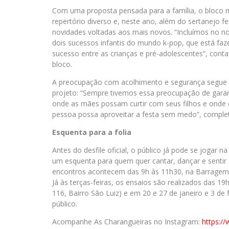
Com uma proposta pensada para a família, o bloc
repertório diverso e, neste ano, além do sertanejo fem
novidades voltadas aos mais novos. “Incluímos no no
dois sucessos infantis do mundo k-pop, que está fa
sucesso entre as crianças e pré-adolescentes”, cont
bloco.
A preocupação com acolhimento e segurança segue 
projeto: “Sempre tivemos essa preocupação de gara
onde as mães possam curtir com seus filhos e onde 
pessoa possa aproveitar a festa sem medo”, comple
Esquenta para a folia
Antes do desfile oficial, o público já pode se jogar
um esquenta para quem quer cantar, dançar e sentir 
encontros acontecem das 9h às 11h30, na Barragem Sa
Já às terças-feiras, os ensaios são realizados das 1
116, Bairro São Luiz) e em 20 e 27 de janeiro e 3 d
público.
Acompanhe As Charangueiras no Instagram:
https:/