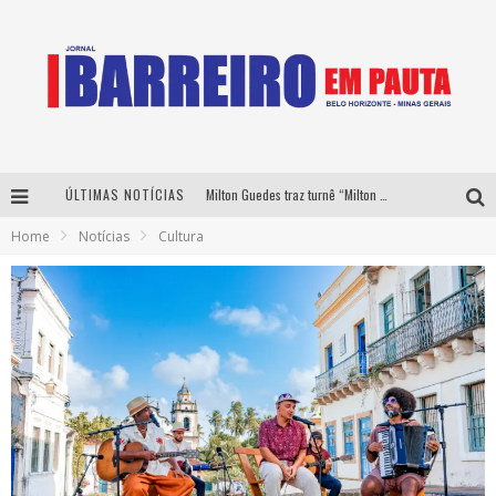
Milton Guedes traz turnê “Milton Canta Lulu” a Belo Horizonte
ÚLTIMAS NOTÍCIAS
Péricles é confirmado na turnê “Bem Black” de Thiaguinho em Belo Horizonte
Home
Notícias
Cultura
É neste sábado: Marcelinho de Lima e Trio Virgulino agitam o Forró do Givanildo em Pedro Leopoldo
Yan traz a turnê nacional do PagodYANdo para Belo Horizonte