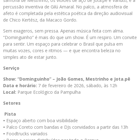
sanfona de Mestrinho, os violões de aço de Jota.pê e Vanutti, e a
percussão inventiva de Gilú Amaral. No palco, a atmosfera de
afeto é completada pela estética poética da direção audiovisual
de Chico Kertész, da Macaco Gordo.
Sem exageros, sem pressa. Apenas música feita com alma.
“Dominguinho” é mais do que um show. É um respiro. Um convite
para sentir. Um espaço para celebrar o Brasil que pulsa em
muitas vozes, cores e ritmos — e que encontra beleza no
simples ato de estar junto.
Serviço
Show: “Dominguinho” – João Gomes, Mestrinho e Jota.pê
Data e horário:
7 de fevereiro de 2026, sábado, às 12h
Local:
Parque Ecológico da Pampulha
Setores
Pista
•
Espaço aberto com boa visibilidade
•
Palco Coreto com bandas e DJs convidados a partir das 13h
•
Foodtrucks variados