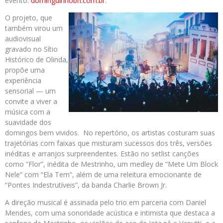
evento:
dominguinhobh.com.br
.
O projeto, que
também virou um
audiovisual
gravado no Sítio
Histórico de Olinda,
propõe uma
experiência
sensorial — um
convite a viver a
música com a
suavidade dos
domingos bem vividos. No repertório, os artistas costuram suas
trajetórias com faixas que misturam sucessos dos três, versões
inéditas e arranjos surpreendentes. Estão no setlist canções
como “Flor”, inédita de Mestrinho, um medley de “Mete Um Block
Nele” com “Ela Tem”, além de uma releitura emocionante de
“Pontes Indestrutíveis”, da banda Charlie Brown Jr.
A direção musical é assinada pelo trio em parceria com Daniel
Mendes, com uma sonoridade acústica e intimista que destaca a