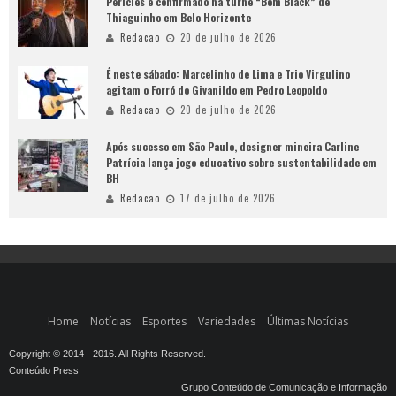
Péricles é confirmado na turnê “Bem Black” de
Thiaguinho em Belo Horizonte
Redacao
20 de julho de 2026
É neste sábado: Marcelinho de Lima e Trio Virgulino
agitam o Forró do Givanildo em Pedro Leopoldo
Redacao
20 de julho de 2026
Após sucesso em São Paulo, designer mineira Carline
Patrícia lança jogo educativo sobre sustentabilidade em
BH
Redacao
17 de julho de 2026
Home
Notícias
Esportes
Variedades
Últimas Notícias
Copyright © 2014 - 2016. All Rights Reserved.
Conteúdo Press
Grupo Conteúdo de Comunicação e Informação