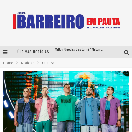
Milton Guedes traz turnê “Milton Canta Lulu” a Belo Horizonte
ÚLTIMAS NOTÍCIAS
Péricles é confirmado na turnê “Bem Black” de Thiaguinho em Belo Horizonte
Home
Notícias
Cultura
É neste sábado: Marcelinho de Lima e Trio Virgulino agitam o Forró do Givanildo em Pedro Leopoldo
Yan traz a turnê nacional do PagodYANdo para Belo Horizonte