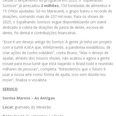
Desde o lançamento do programa em 2023, o “Espalhando
Sorrisos” já arrecadou
2 milhões
, 150 toneladas de alimentos e
15 ONGs ajudadas. Só no Maracanã, o grupo bateu o recorde de
doações, somando mais de 237 mil reais. Para os shows de
2025, o Espalhando Sorrisos segue disponibilizando um stand
dedicado à coleta de doações de pasta de dente, escova de
dente, fio dental e contribuições financeiras.
“Esse é um desejo antigo do Sorriso. A gente já tinha um projeto
com a turnê A.M.A que, infelizmente, a pandemia inviabilizou, de
criar ações de cunho solidário”, conta Bruno. “Mas o desejo de
ajudar, através dos nossos shows, não acabou e agora a gente
trouxe para essa turnê que está viajando o Brasil todo e reunindo
milhares de pessoas”, completa. “Entendemos que o futuro é
usar a nossa arte como forma de ajuda, isso sem dúvida nos
move”, finaliza o vocalista.
SERVIÇO
Sorriso Maroto – As Antigas
Local:
gramado do Mineirão