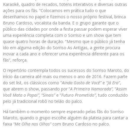
Karaokê, quadro de recados, totens interativos e diversas outras
ações para os fãs. “Colocamos em prática tudo o que
desenhamos no papel e fizemos o nosso próprio festival, brinca
Bruno Cardoso, vocalista da banda. E o grupo garante que o
público das cidades por onde a festa passar podem esperar viver
uma experiência completa com o Sorriso e um show que tem
quase quatro horas de duração. “Mesmo que o público já tenha
ido em alguma edição do Sorriso As Antigas, a gente procura
inovar a cada ano e oferecer uma experiência diferente para os
fãs”, reforça.
O repertório contempla todos os sucessos do Sorriso Maroto, do
início da carreira até mais ou menos o ano de 2016. Fazem parte
do set list, os clássicos como “
Ainda Gosto de Você”
e
“Já Era”
,
que abrem o show, passando por “
A Primeira Namorada”, “Assim
Você Mata o Papai”, “Sinais”
e “
Futuro Prometido”
, tudo conduzido
pelo já tradicional robô no telão do palco.
Há também o momento sempre esperado pelas fãs do Sorriso
Maroto, quando o grupo escolhe alguém da plateia para cantar a
faixa
“Me Olha nos Olhos”
com Bruno Cardoso no palco.