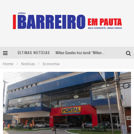
ÚLTIMAS NOTÍCIAS
Milton Guedes traz turnê “Milton Canta Lulu” a Belo Horizonte
Home
Notícias
Economia
Péricles é confirmado na turnê “Bem Black” de Thiaguinho em Belo Horizonte
É neste sábado: Marcelinho de Lima e Trio Virgulino agitam o Forró do Givanildo em Pedro Leopoldo
Yan traz a turnê nacional do PagodYANdo para Belo Horizonte