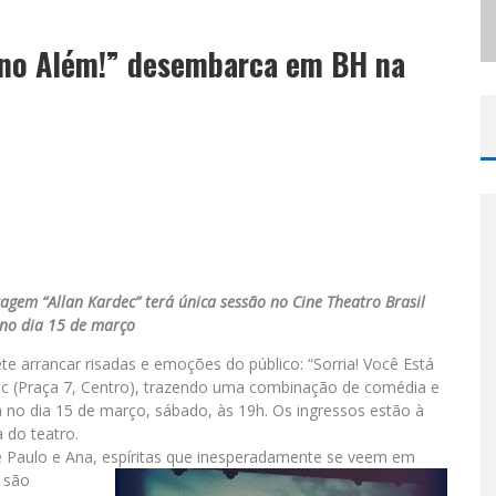
 CANTA LULU” A BELO HORIZONTE
á no Além!” desembarca em BH na
em “Allan Kardec” terá única sessão no Cine Theatro Brasil
 no dia 15 de março
e arrancar risadas e emoções do público: “Sorria! Você Está
urec (Praça 7, Centro), trazendo uma combinação de comédia e
da no dia 15 de março, sábado, às 19h. Os ingressos estão à
a do teatro.
 Paulo e Ana, espírita
s que inesperadamente se veem em
 são