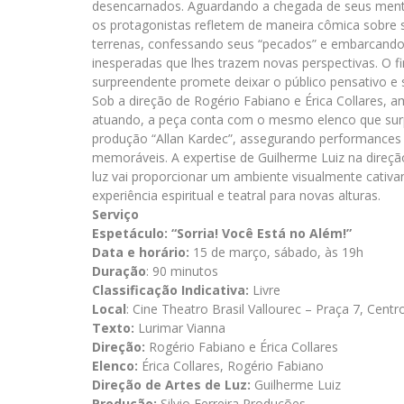
desencarnados. Aguardando a chegada de seus mento
os protagonistas refletem de maneira cômica sobre 
terrenas, confessando seus “pecados” e embarcand
inesperadas que lhes trazem novas perspectivas. O fi
surpreendente promete deixar o público pensativo e s
Sob a direção de Rogério Fabiano e Érica Collares,
atuando, a peça conta com o mesmo elenco que su
produção “Allan Kardec”, assegurando performances
memoráveis. A expertise de Guilherme Luiz na direçã
luz vai proporcionar um ambiente visualmente cativa
experiência espiritual e teatral para novas alturas.
Serviço
Espetáculo: “Sorria! Você Está no Além!”
Data e horário:
15 de março, sábado, às 19h
Duração
: 90 minutos
Classificação Indicativa:
Livre
Local
: Cine Theatro Brasil Vallourec – Praça 7, Centr
Texto:
Lurimar Vianna
Direção:
Rogério Fabiano e Érica Collares
Elenco:
Érica Collares, Rogério Fabiano
Direção de Artes de Luz:
Guilherme Luiz
Produção:
Silvio Ferreira Produções