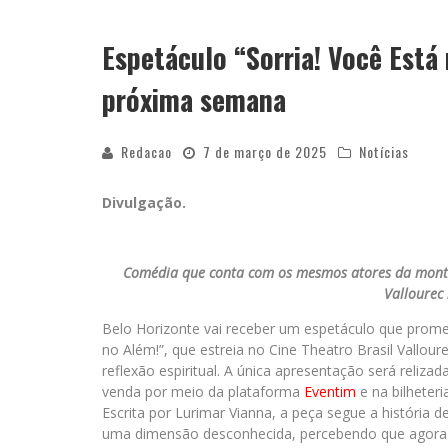
MILTON GUEDES TRAZ TURNÊ “MILTON
Espetáculo “Sorria! Você Est
próxima semana
Redacao
7 de março de 2025
Notícias
Divulgação.
Comédia que conta com os mesmos atores da montag
Vallourec
Belo Horizonte vai receber um espetáculo que promet
no Além!”, que estreia no Cine Theatro Brasil Vallo
reflexão espiritual. A única apresentação será reliza
venda por meio da plataforma
Eventim
e na bilheteri
Escrita por Lurimar Vianna, a peça segue a história de
uma dimensão desconhecida, percebendo que agora