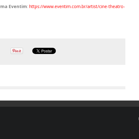
orma Eventim
:
https://www.eventim.com.br/
artist/cine-theatro-