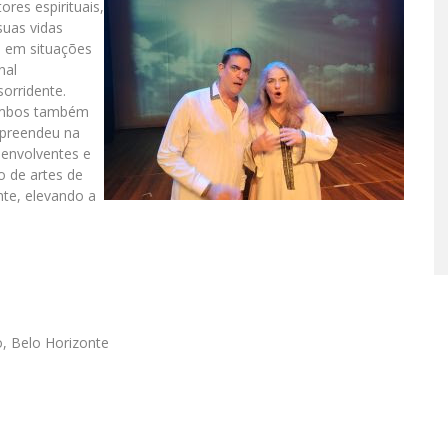
res espirituais,
suas vidas
o em situações
nal
orridente.
 ambos também
rpreendeu na
 envolventes e
o de artes de
nte, elevando a
o, Belo Horizonte