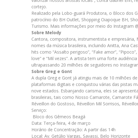
valorizar nossos artistas locais”, conta Gabriel Enri,
cortejo.
Realizado pela Lobo-guará Produtora, o Bloco dos
patrocínio do BH Outlet, Shopping Oiapoque BH, Shop
Turismo. Mais informações por meio do Instagram
Sobre Melody
Cantora, compositora, instrumentista e empresária,
nomes da música brasileira, incluindo Anitta, Ana Ca
hits como “Assalto perigoso”, “Fake amor”, “Pipoco”,
love” e “Mil vezes”. A artista tem uma forte audiência
ultrapassando 20 milhões de seguidores no Instagr
Sobre Greg e Gont
A dupla Greg e Gont já atingiu mais de 10 milhões d
plataformas digitais e conquistou várias das pistas m
nove estados. Esbanjando carisma, eles se apresenta
brasileiras, tais como Nosso Camarote, Camarote Fáb
Réveillon do Gostoso, Réveillon Mil Sorrisos, Réveill
Serviço:
Bloco dos Gêmeos Beagá
Data: Terça-feira, 4 de março
Horário de Concentração: A partir das 14h
Local: Av. Getúlio Vargas, Savassi, Belo Horizonte