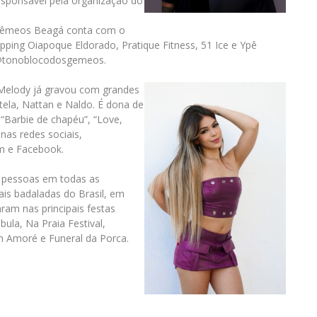
 responsável pela organização do
 Gêmeos Beagá conta com o
ping Oiapoque Eldorado, Pratique Fitness, 51 Ice e Ypê
 @tonoblocodosgemeos.
 Melody já gravou com grandes
stela, Nattan e Naldo. É dona de
 “Barbie de chapéu”, “Love,
 nas redes sociais,
am e Facebook.
e pessoas em todas as
ais badaladas do Brasil, em
ram nas principais festas
ula, Na Praia Festival,
on Amoré e Funeral da Porca.