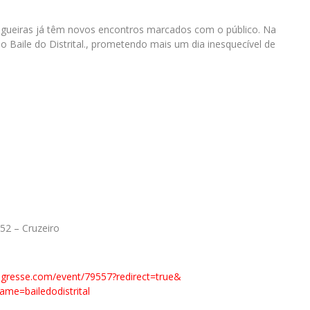
angueiras já têm novos encontros marcados com o público. Na
 no Baile do Distrital., prometendo mais um dia inesquecível de
452 – Cruzeiro
ngresse.com/
event/79557?redirect=true&
-name=
bailedodistrital