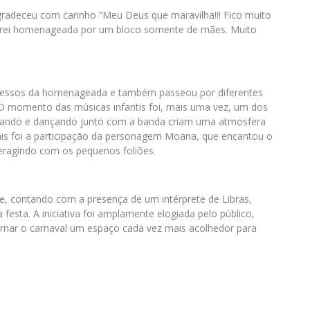
radeceu com carinho “Meu Deus que maravilha!!! Fico muito
serei homenageada por um bloco somente de mães. Muito
sucessos da homenageada e também passeou por diferentes
s. O momento das músicas infantis foi, mais uma vez, um dos
cantando e dançando junto com a banda criam uma atmosfera
s foi a participação da personagem Moana, que encantou o
nteragindo com os pequenos foliões.
e, contando com a presença de um intérprete de Libras,
festa. A iniciativa foi amplamente elogiada pelo público,
nar o carnaval um espaço cada vez mais acolhedor para