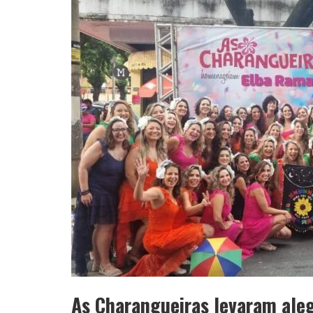
YAN TRAZ A TURNÊ NACIONAL DO PAG
As Charangueiras levaram aleg