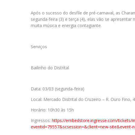
Após o sucesso do desfile de pré-carnaval, as Char
segunda-feira (3) e terça (4), elas vão se apresentar
muita música e energia contagiante.
Serviços
Bailinho do Distrital
Data: 03/03 (segunda-feira)
Local: Mercado Distrital do Cruzeiro – R. Ouro Fino, 
Horário: 10h30 às 15h
Ingressos:
https://embedstore.ingresse.
com/tickets/i
eventid=79557&scsession=&
client=new-site&event