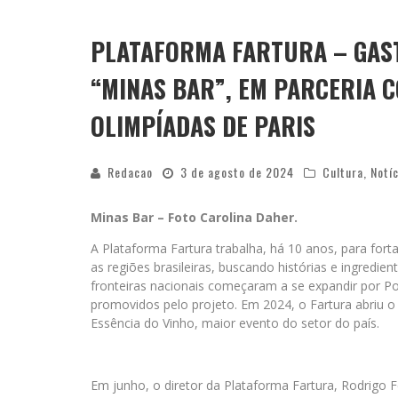
YAN TRAZ A TURNÊ NACIONAL DO PAG
PLATAFORMA FARTURA – GAS
“MINAS BAR”, EM PARCERIA C
OLIMPÍADAS DE PARIS
Redacao
3 de agosto de 2024
Cultura
,
Notí
Minas Bar – Foto Carolina Daher.
A Plataforma Fartura trabalha, há 10 anos, para forta
as regiões brasileiras, buscando histórias e ingredi
fronteiras nacionais começaram a se expandir por Por
promovidos pelo projeto. Em 2024, o Fartura abriu o
Essência do Vinho, maior evento do setor do país.
Em junho, o diretor da Plataforma Fartura, Rodrigo 