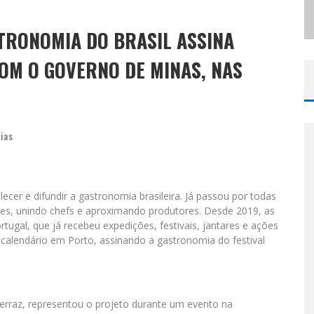
ODYANDO PARA BELO HORIZONTE
TRONOMIA DO BRASIL ASSINA
OM O GOVERNO DE MINAS, NAS
cias
lecer e difundir a gastronomia brasileira. Já passou por todas
entes, unindo chefs e aproximando produtores. Desde 2019, as
tugal, que já recebeu expedições, festivais, jantares e ações
 calendário em Porto, assinando a gastronomia do festival
Ferraz, representou o projeto durante um evento na