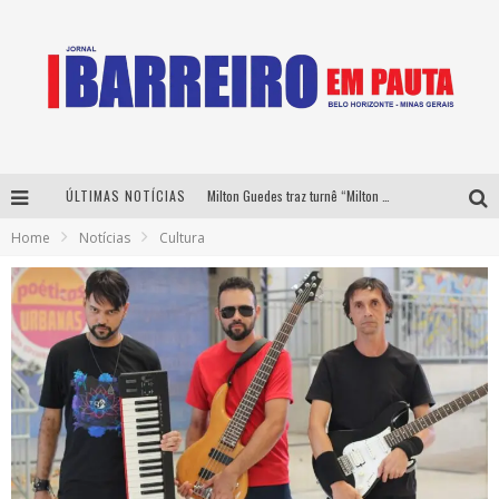
ÚLTIMAS NOTÍCIAS
Milton Guedes traz turnê “Milton Canta Lulu” a Belo Horizonte
Home
Notícias
Cultura
Péricles é confirmado na turnê “Bem Black” de Thiaguinho em Belo Horizonte
É neste sábado: Marcelinho de Lima e Trio Virgulino agitam o Forró do Givanildo em Pedro Leopoldo
Yan traz a turnê nacional do PagodYANdo para Belo Horizonte