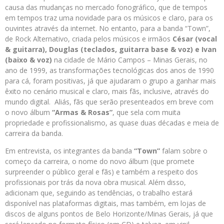
causa das mudanças no mercado fonográfico, que de tempos
em tempos traz uma novidade para os músicos e claro, para os
ouvintes através da internet. No entanto, para a banda “Town”,
de Rock Alternativo, criada pelos músicos e irmãos
César (vocal
& guitarra), Douglas (teclados, guitarra base & voz) e Ivan
(baixo & voz)
na cidade de Mário Campos – Minas Gerais, no
ano de 1999, as transformações tecnológicas dos anos de 1990
para cá, foram positivas, já que ajudaram o grupo a ganhar mais
êxito no cenário musical e claro, mais fãs, inclusive, através do
mundo digital. Aliás, fãs que serão presenteados em breve com
o novo álbum
“Armas & Rosas”
, que sela com muita
propriedade e profissionalismo, as quase duas décadas e meia de
carreira da banda.
Em entrevista, os integrantes da banda
“Town”
falam sobre o
começo da carreira, o nome do novo álbum (que promete
surpreender o público geral e fãs) e também a respeito dos
profissionais por trás da nova obra musical. Além disso,
adicionam que, seguindo as tendências, o trabalho estará
disponível nas plataformas digitais, mas também, em lojas de
discos de alguns pontos de Belo Horizonte/Minas Gerais, já que