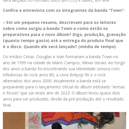
será lançado no formato físico (em CD) e talvez, em vinil.
Confira a entrevista com os integrantes da banda “Town”:
– Em um pequeno resumo, descrevam para os leitores
sobre como surgiu a banda Town e como estão os
preparativos para o novo álbum? Digo, produção, gravação
(quanto tempo gasto) até a entrega do produto final que
é o disco. Quando ele será lançado? (média de tempo).
Os irmãos César, Douglas e Ivan formaram a banda Town no
ano de 1999 na cidade de Mário Campos, Minas Gerais. Ao longo
dos anos a banda foi encontrando sua identidade sonora com
influências do rock anos 80, a cena Britpop 90 e o rock
alternativo dos anos 2000. Atualmente a banda está se
preparando para o lançamento oficial do álbum intitulado “Armas
e Rosas” que sai neste ano de 2023. O álbum levou quase dois
anos para ser produzido, desde da pré-produção até o resultado
final.