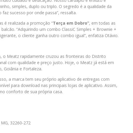
muito cuidado e dedicação. Nosso cardápio é enxuto e
inho, simples, duplo ou triplo. O segredo é a qualidade da
 faz sucesso por onde passa”, ressalta.
as é realizada a promoção “
Terça em Dobro”
, em todas as
o balcão. “Adquirindo um combo ClassiC Simples + Brownie +
igerante, o cliente ganha outro combo igual”, enfatiza Otávio.
), o Meatz rapidamente cruzou as fronteiras do Distrito
nal com qualidade e preço justo. Hoje, o Meatz já está em
, Goiânia e Fortaleza.
isso, a marca tem seu próprio aplicativo de entregas com
nível para download nas principais lojas de aplicativo. Assim,
no conforto de sua própria casa.
– MG, 32260-272