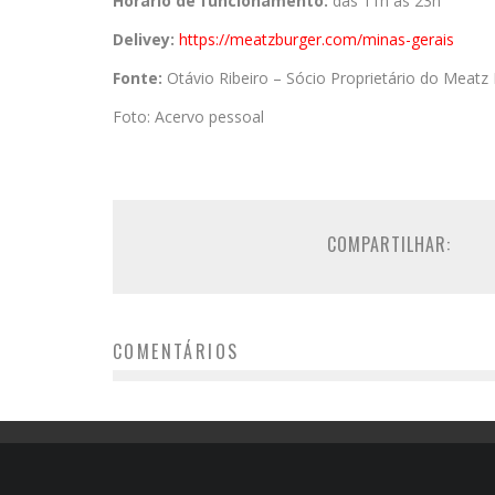
Horário de funcionamento:
das 11h às 23h
Delivey:
https://meatzburger.
com/minas-gerais
Fonte:
Otávio Ribeiro – Sócio Proprietário do Meatz
Foto: Acervo pessoal
COMPARTILHAR:
COMENTÁRIOS