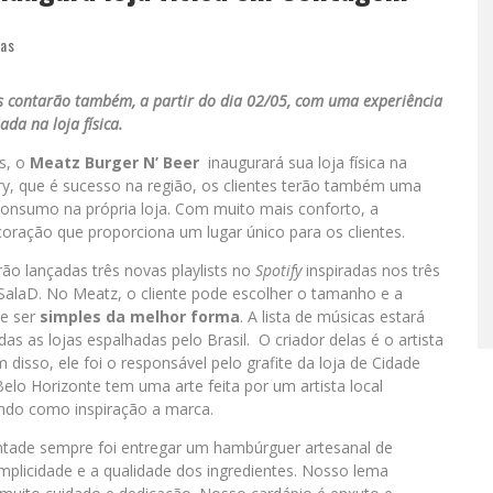
ias
ntes contarão também, a partir do dia 02/05, com uma experiência
ada na loja física.
s, o
Meatz Burger N’ Beer
inaugurará sua loja física na
ry, que é sucesso na região, os clientes terão também uma
consumo na própria loja. Com muito mais conforto, a
ração que proporciona um lugar único para os clientes.
o lançadas três novas playlists no
Spotify
inspiradas nos três
SalaD. No Meatz, o cliente pode escolher o tamanho e a
e ser
simples da melhor forma
. A lista de músicas estará
as as lojas espalhadas pelo Brasil. O criador delas é o artista
disso, ele foi o responsável pelo grafite da loja de Cidade
lo Horizonte tem uma arte feita por um artista local
tendo como inspiração a marca.
ontade sempre foi entregar um hambúrguer artesanal de
implicidade e a qualidade dos ingredientes. Nosso lema