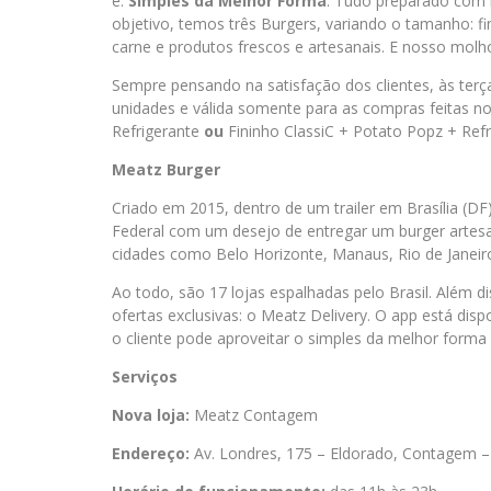
é:
Simples da Melhor Forma
. Tudo preparado com 
objetivo, temos três Burgers, variando o tamanho: fin
carne e produtos frescos e artesanais. E nosso molho
Sempre pensando na satisfação dos clientes, às terç
unidades e válida somente para as compras feitas n
Refrigerante
ou
Fininho ClassiC + Potato Popz + Refr
Meatz Burger
Criado em 2015, dentro de um trailer em Brasília (DF
Federal com um desejo de entregar um burger artesa
cidades como Belo Horizonte, Manaus, Rio de Janeiro
Ao todo, são 17 lojas espalhadas pelo Brasil. Além d
ofertas exclusivas: o Meatz Delivery. O app está dispo
o cliente pode aproveitar o simples da melhor forma 
Serviços
Nova loja:
Meatz Contagem
Endereço:
Av. Londres, 175 – Eldorado, Contagem 