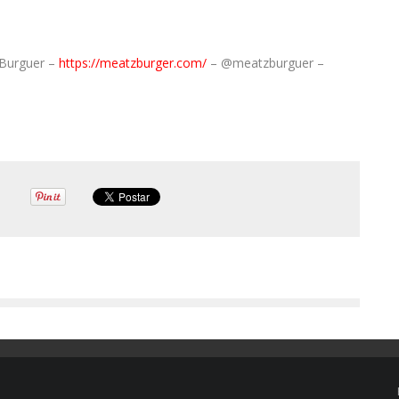
 Burguer –
https://meatzburger.
com/
– @meatzburguer –