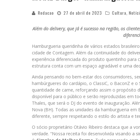
Redacao
27 de abril de 2023
Cultura
,
Notíc
Além do delivery, que já é sucesso na região, os clie
diferenci
Hamburgueria queridinha de vários estados brasileiro
cidade de Contagem. Além da continuidade do delive
experiência diferenciada do produto quentinho para 
estrutura conta com um espaço agradável e uma deco
Ainda pensando no bem-estar dos consumidores, serã
hambúrgueres do cardápio, o ClassiC, o BaconZ e o 
quantidade de carne, reforçando assim o propósito d
disponível para o público e serão reproduzidas em tod
Thales, que será o DJ do evento de inauguração. Além 
Nova (BH). Todas as unidades da hamburgueria em Be
diferente, sempre respeitando o estilo do artista e 
O sócio proprietário Otávio Ribeiro destaca que a v
verdade. “Nossa receita foi desenvolvida visando a s