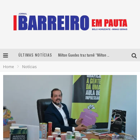
ÚLTIMAS NOTÍCIAS
Milton Guedes traz turnê “Milton Canta Lulu” a Belo Horizonte
Home
Notícias
Péricles é confirmado na turnê “Bem Black” de Thiaguinho em Belo Horizonte
É neste sábado: Marcelinho de Lima e Trio Virgulino agitam o Forró do Givanildo em Pedro Leopoldo
Yan traz a turnê nacional do PagodYANdo para Belo Horizonte