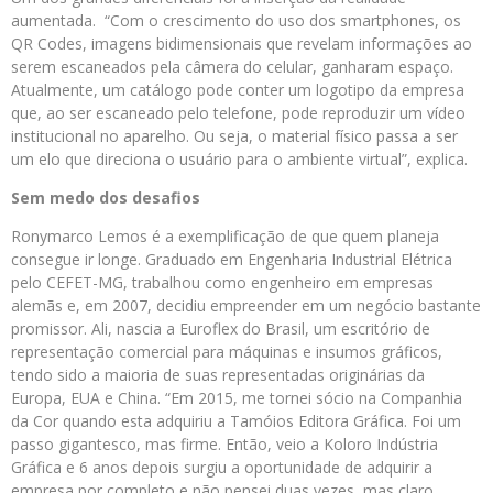
aumentada. “Com o crescimento do uso dos smartphones, os
QR Codes, imagens bidimensionais que revelam informações ao
serem escaneados pela câmera do celular, ganharam espaço.
Atualmente, um catálogo pode conter um logotipo da empresa
que, ao ser escaneado pelo telefone, pode reproduzir um vídeo
institucional no aparelho. Ou seja, o material físico passa a ser
um elo que direciona o usuário para o ambiente virtual”, explica.
Sem medo dos desafios
Ronymarco Lemos é a exemplificação de que quem planeja
consegue ir longe. Graduado em Engenharia Industrial Elétrica
pelo CEFET-MG, trabalhou como engenheiro em empresas
alemãs e, em 2007, decidiu empreender em um negócio bastante
promissor. Ali, nascia a Euroflex do Brasil, um escritório de
representação comercial para máquinas e insumos gráficos,
tendo sido a maioria de suas representadas originárias da
Europa, EUA e China. “Em 2015, me tornei sócio na Companhia
da Cor quando esta adquiriu a Tamóios Editora Gráfica. Foi um
passo gigantesco, mas firme. Então, veio a Koloro Indústria
Gráfica e 6 anos depois surgiu a oportunidade de adquirir a
empresa por completo e não pensei duas vezes, mas claro,