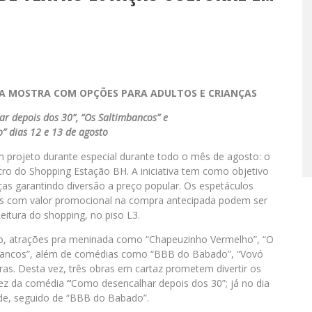
DA MOSTRA COM OPÇÕES PARA ADULTOS E CRIANÇAS
r depois dos 30”, “Os Saltimbancos” e
” dias 12 e 13 de agosto
m projeto durante especial durante todo o mês de agosto: o
atro do Shopping Estação BH. A iniciativa tem como objetivo
nças garantindo diversão a preço popular. Os espetáculos
sos com valor promocional na compra antecipada podem ser
eitura do shopping, no piso L3.
to, atrações pra meninada como “Chapeuzinho Vermelho”, “O
mbancos”, além de comédias como “BBB do Babado”, “Vovó
tras. Desta vez, três obras em cartaz prometem divertir os
 vez da comédia
“
Como desencalhar depois dos 30”; já no dia
rde, seguido de “BBB do Babado”.