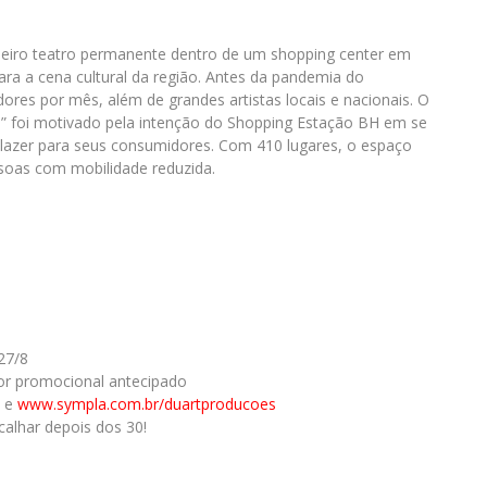
meiro teatro permanente dentro de um shopping center em
ra a cena cultural da região. Antes da pandemia do
ores por mês, além de grandes artistas locais e nacionais. O
o” foi motivado pela intenção do Shopping Estação BH em se
 lazer para seus consumidores. Com 410 lugares, o espaço
soas com mobilidade reduzida.
27/8
alor promocional antecipado
) e
www.sympla.com.br/duartproducoes
alhar depois dos 30!