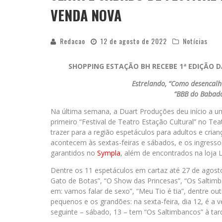
VENDA NOVA
Redacao
12 de agosto de 2022
Notícias
SHOPPING ESTAÇÃO BH RECEBE 1ª EDIÇÃO 
Estrelando, “Como desencalha
“BBB do Babado
Na última semana, a Duart Produções deu início a u
primeiro “Festival de Teatro Estação Cultural” no Te
trazer para a região espetáculos para adultos e cria
acontecem às sextas-feiras e sábados, e os ingres
garantidos no
Sympla
, além de encontrados na loja L
Dentre os 11 espetáculos em cartaz até 27 de agos
Gato de Botas”, “O Show das Princesas”, “Os Salti
em: vamos falar de sexo”, “Meu Tio é tia”, dentre ou
pequenos e os grandões: na sexta-feira, dia 12, é a
seguinte – sábado, 13 – tem “Os Saltimbancos” à ta