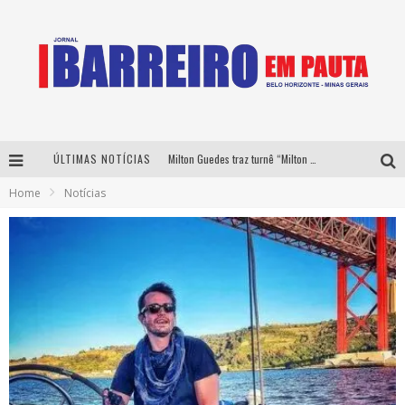
ÚLTIMAS NOTÍCIAS
Milton Guedes traz turnê “Milton Canta Lulu” a Belo Horizonte
Home
Notícias
Péricles é confirmado na turnê “Bem Black” de Thiaguinho em Belo Horizonte
É neste sábado: Marcelinho de Lima e Trio Virgulino agitam o Forró do Givanildo em Pedro Leopoldo
Yan traz a turnê nacional do PagodYANdo para Belo Horizonte