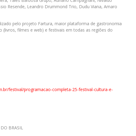
viera, Tales Barbosa Grupo, Adriano Campagnani, Nivaldo
Cássio Resende, Leandro Drummond Trio, Dudu Viana, Amaro
alizado pelo projeto Fartura, maior plataforma de gastronomia
 (livros, filmes e web) e festivais em todas as regiões do
m.
br/festival/programacao-
completa-25-festival-cultura-
e-
 DO BRASIL