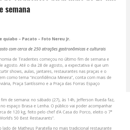
de semana
quiabo – Pacato – Foto Nereu Jr.
gosto com cerca de 250 atrações gastronômicas e culturais
ronomia de Tiradentes começou no último fim de semana e
de agosto. Até o dia 28 de agosto, a expectativa é que um
curtir shows, aulas, jantares, restaurantes nas praças e o
 tem como tema “Inconfidência Mineira”, conta com mais de
viária, Praça Santíssimo e a Praça das Forras Espaço
im de semana: no sábado (27), às 14h, Jefferson Rueda faz,
, no espaço Brasa e Lenha. O público vai poder acompanhar
ca de 120 kg, feito pelo chef d’A Casa do Porco, eleito o 7°
orld’s 50 Best Restaurants”.
 lado de Matheus Paratella no mais tradicional restaurante