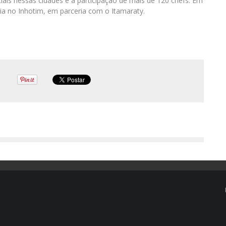
ais nessas cidades e a participação de mais de 120 chefs. Em
ia no Inhotim, em parceria com o Itamaraty.