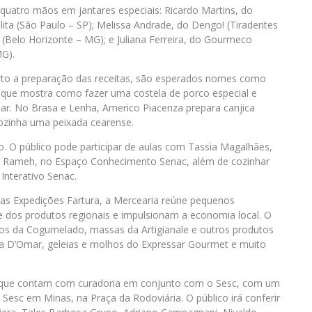
 quatro mãos em jantares especiais: Ricardo Martins, do
ita (São Paulo – SP); Melissa Andrade, do Dengo! (Tiradentes
(Belo Horizonte – MG); e Juliana Ferreira, do Gourmeco
MG).
erto a preparação das receitas, são esperados nomes como
, que mostra como fazer uma costela de porco especial e
ar. No Brasa e Lenha, Americo Piacenza prepara canjica
cozinha uma peixada cearense.
 O público pode participar de aulas com Tassia Magalhães,
e Rameh, no Espaço Conhecimento Senac, além de cozinhar
Interativo Senac.
 das Expedições Fartura, a Mercearia reúne pequenos
 dos produtos regionais e impulsionam a economia local. O
los da Cogumelado, massas da Artigianale e outros produtos
na D’Omar, geleias e molhos do Expressar Gourmet e muito
ais que contam com curadoria em conjunto com o Sesc, com um
 Sesc em Minas, na Praça da Rodoviária. O público irá conferir