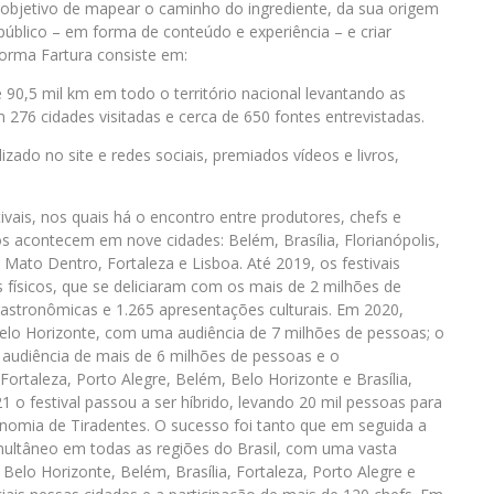
 objetivo de mapear o caminho do ingrediente, da sua origem
 público – em forma de conteúdo e experiência – e criar
forma Fartura consiste em:
 90,5 mil km em todo o território nacional levantando as
m 276 cidades visitadas e cerca de 650 fontes entrevistadas.
ado no site e redes sociais, premiados vídeos e livros,
tivais, nos quais há o encontro entre produtores, chefs e
 acontecem em nove cidades: Belém, Brasília, Florianópolis,
Mato Dentro, Fortaleza e Lisboa. Até 2019, os festivais
físicos, que se deliciaram com os mais de 2 milhões de
 gastronômicas e 1.265 apresentações culturais. Em 2020,
 Belo Horizonte, com uma audiência de 7 milhões de pessoas; o
 audiência de mais de 6 milhões de pessoas e o
Fortaleza, Porto Alegre, Belém, Belo Horizonte e Brasília,
o festival passou a ser híbrido, levando 20 mil pessoas para
ronomia de Tiradentes. O sucesso foi tanto que em seguida a
multâneo em todas as regiões do Brasil, com uma vasta
 Belo Horizonte, Belém, Brasília, Fortaleza, Porto Alegre e