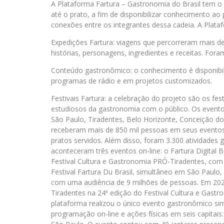
A Plataforma Fartura – Gastronomia do Brasil tem o
até o prato, a fim de disponibilizar conhecimento ao
conexões entre os integrantes dessa cadeia. A Plata
Expedições Fartura: viagens que percorreram mais de
histórias, personagens, ingredientes e receitas. Fora
Conteúdo gastronômico: o conhecimento é disponibiliz
programas de rádio e em projetos customizados.
Festivais Fartura: a celebração do projeto são os fes
estudiosos da gastronomia com o público. Os eventos
São Paulo, Tiradentes, Belo Horizonte, Conceição do 
receberam mais de 850 mil pessoas em seus eventos 
pratos servidos. Além disso, foram 3.300 atividades
aconteceram três eventos on-line: o Fartura Digital
Festival Cultura e Gastronomia PRÓ-Tiradentes, com
Festival Fartura Du Brasil, simultâneo em São Paulo, 
com uma audiência de 9 milhões de pessoas. Em 2021 
Tiradentes na 24ª edição do Festival Cultura e Gast
plataforma realizou o único evento gastronômico si
programação on-line e ações físicas em seis capitais: