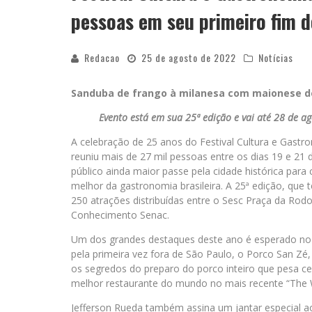
pessoas em seu primeiro fim 
Redacao
25 de agosto de 2022
Notícias
Sanduba de frango à milanesa com maionese de 
Evento está em sua 25ª edição e vai até 28 de a
A celebração de 25 anos do Festival Cultura e Gast
reuniu mais de 27 mil pessoas entre os dias 19 e 21 
público ainda maior passe pela cidade histórica para 
melhor da gastronomia brasileira. A 25ª edição, que
250 atrações distribuídas entre o Sesc Praça da Rodo
Conhecimento Senac.
Um dos grandes destaques deste ano é esperado no f
pela primeira vez fora de São Paulo, o Porco San Zé
os segredos do preparo do porco inteiro que pesa cer
melhor restaurante do mundo no mais recente “The W
Jefferson Rueda também assina um jantar especial ao