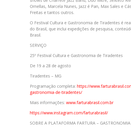
shows de Charrete Jazz Band, Duo Mitre, Sexteto Ri
Ornellas, Marcela Nunes, Jazz é Pan, Max Sales e 
Freitas e tantos outros.
O Festival Cultura e Gastronomia de Tiradentes é re
do Brasil, que inclui expedições de pesquisa, conteúdo
Brasil.
SERVIÇO
25º Festival Cultura e Gastronomia de Tiradentes
De 19 a 28 de agosto
Tiradentes – MG
Programação completa:
https://www.farturabrasil.co
gastronomia-de-tiradentes/
Mais informações:
www.farturabrasil.com.br
https://www.instagram.com/
farturabrasil/
SOBRE A PLATAFORMA FARTURA – GASTRONOMIA