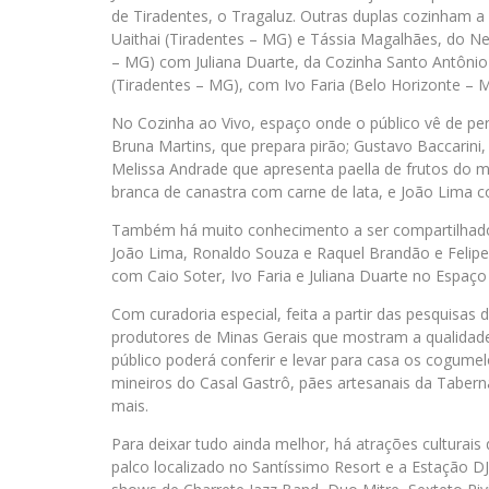
de Tiradentes, o Tragaluz. Outras duplas cozinham a
Uaithai (Tiradentes – MG) e Tássia Magalhães, do Nel
– MG) com Juliana Duarte, da Cozinha Santo Antônio 
(Tiradentes – MG), com Ivo Faria (Belo Horizonte – 
No Cozinha ao Vivo, espaço onde o público vê de p
Bruna Martins, que prepara pirão; Gustavo Baccarini
Melissa Andrade que apresenta paella de frutos do m
branca de canastra com carne de lata, e João Lima 
Também há muito conhecimento a ser compartilhado.
João Lima, Ronaldo Souza e Raquel Brandão e Felip
com Caio Soter, Ivo Faria e Juliana Duarte no Espaço 
Com curadoria especial, feita a partir das pesquisas
produtores de Minas Gerais que mostram a qualidade
público poderá conferir e levar para casa os cogume
mineiros do Casal Gastrô, pães artesanais da Taber
mais.
Para deixar tudo ainda melhor, há atrações cultur
palco localizado no Santíssimo Resort e a Estação DJ