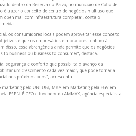
alizado dentro da Reserva do Paiva, no município de Cabo de
ço é trazer o conceito de centro de negócios multiuso que
m open mall com infraestrutura completa”, conta o
Almeida.
ial, os consumidores locais podem aproveitar esse conceito
 objetivos é que os empresários e moradores tenham à
ém disso, essa abrangência ainda permite que os negócios
s to business ou business to consumer”, destaca.
ia, segurança e conforto que possibilita o avanço da
ibilitar um crescimento cada vez maior, que pode tornar a
cial nos próximos anos”, acrescenta.
e marketing pelo UNI-UBI, MBA em Marketing pela FGV em
s pela ESPN. É CEO e fundador da AMMAX, agência especialista