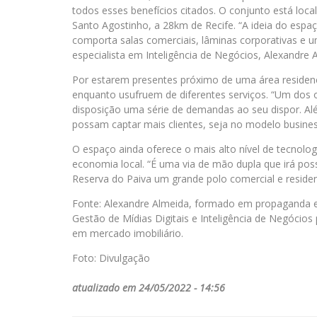
todos esses benefícios citados. O conjunto está loc
Santo Agostinho, a 28km de Recife. “A ideia do espa
comporta salas comerciais, lâminas corporativas e u
especialista em Inteligência de Negócios, Alexandre 
Por estarem presentes próximo de uma área residenc
enquanto usufruem de diferentes serviços. “Um dos
disposição uma série de demandas ao seu dispor. Al
possam captar mais clientes, seja no modelo busines
O espaço ainda oferece o mais alto nível de tecnolog
economia local. “É uma via de mão dupla que irá poss
Reserva do Paiva um grande polo comercial e residen
Fonte: Alexandre Almeida, formado em propaganda 
Gestão de Mídias Digitais e Inteligência de Negócio
em mercado imobiliário.
Foto: Divulgação
atualizado em 24/05/2022 - 14:56