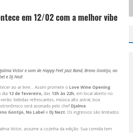
 CANTA LULU” A BELO HORIZONTE
ontece em 12/02 com a melhor vibe
jalma Victor e som de Happy Feet Jazz Band, Breno Gontijo, no
bel e Dj Nezt
tecer ao ar livre… Assim promete o
Love Wine Opening
o dia
12 de fevereiro,
das
13h às 22h
, em local aberto no
verão: bebidas refrescantes, música alto astral, boa
stronômico será assinado pelo chef
Djalma
eno Gontijo, No Label
e
Dj Nezt
. Os ingressos são limitados
alma Victor, assume a cozinha da edição. Sua comida tem