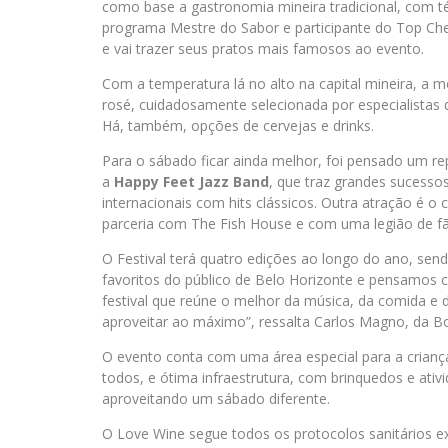
como base a gastronomia mineira tradicional, com té
programa Mestre do Sabor e participante do Top Chef 
e vai trazer seus pratos mais famosos ao evento.
Com a temperatura lá no alto na capital mineira, a m
rosé, cuidadosamente selecionada por especialistas 
Há, também, opções de cervejas e drinks.
Para o sábado ficar ainda melhor, foi pensado um re
a
Happy Feet Jazz Band
, que traz grandes sucesso
internacionais com hits clássicos. Outra atração é o
parceria com The Fish House e com uma legião de fãs
O Festival terá quatro edições ao longo do ano, sen
favoritos do público de Belo Horizonte e pensamos 
festival que reúne o melhor da música, da comida e 
aproveitar ao máximo”, ressalta Carlos Magno, da Bo
O evento conta com uma área especial para a criançad
todos, e ótima infraestrutura, com brinquedos e ativ
aproveitando um sábado diferente.
O Love Wine segue todos os protocolos sanitários ex