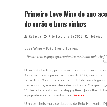
MILTON GUEDES TRAZ TURNÊ “MILTON
Primeiro Love Wine do ano ac
do verão e bons vinhos
Redacao
7 de fevereiro de 2022
Notícias
Love Wine – Foto Bruno Soares.
Evento tem espaço gastronômico assinado pelo chef D
La
Uma festinha leve, prazerosa e com a magia de acon
Season
em sua primeira edição de 2022, que será n
Belvedere. O evento reúne o que há de mais legal no 
gastronomia, e atmosfera descontraída. O espaço ga
Victor
e terão shows de
Happy Feet Jazz Band, Br
e já podem ser adquiridos pelo
Sympla
.
Um dos chefs mais celebrados de Belo Horizonte, Dj