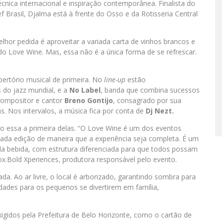
cnica internacional e inspiração contemporânea. Finalista do
Brasil, Djalma está à frente do Osso e da Rotisseria Central
elhor pedida é aproveitar a variada carta de vinhos brancos e
do Love Wine. Mas, essa não é a única forma de se refrescar.
pertório musical de primeira. No
line-up
estão
s do jazz mundial, e a
No Label
, banda que combina sucessos
 compositor e cantor
Breno Gontijo
, consagrado por sua
. Nos intervalos, a música fica por conta de
Dj Nezt.
do essa a primeira delas. “O Love Wine é um dos eventos
cada edição de maneira que a experiência seja completa. É um
da bebida, com estrutura diferenciada para que todos possam
x.Bold Xperiences, produtora responsável pelo evento.
a. Ao ar livre, o local é arborizado, garantindo sombra para
idades para os pequenos se divertirem em família,
igidos pela Prefeitura de Belo Horizonte, como o cartão de