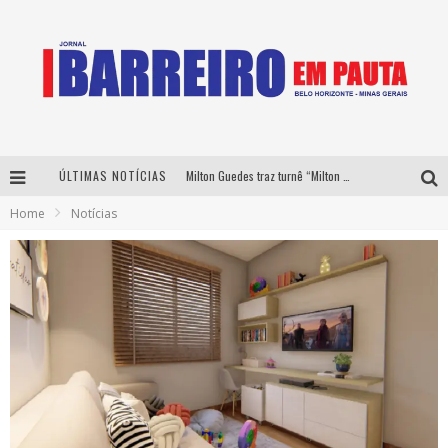
ÚLTIMAS NOTÍCIAS
Milton Guedes traz turnê “Milton Canta Lulu” a Belo Horizonte
Home
Notícias
Péricles é confirmado na turnê “Bem Black” de Thiaguinho em Belo Horizonte
É neste sábado: Marcelinho de Lima e Trio Virgulino agitam o Forró do Givanildo em Pedro Leopoldo
Yan traz a turnê nacional do PagodYANdo para Belo Horizonte