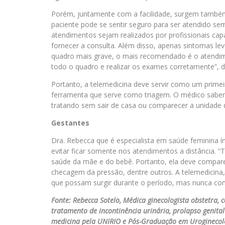
Porém, juntamente com a facilidade, surgem tamb
paciente pode se sentir seguro para ser atendido sem
atendimentos sejam realizados por profissionais capa
fornecer a consulta. Além disso, apenas sintomas le
quadro mais grave, o mais recomendado é o atendime
todo o quadro e realizar os exames corretamente”, d
Portanto, a telemedicina deve servir como um prime
ferramenta que serve como triagem. O médico saberá i
tratando sem sair de casa ou comparecer a unidade d
Gestantes
Dra. Rebecca que é especialista em saúde feminina 
evitar ficar somente nos atendimentos a distância. 
saúde da mãe e do bebê. Portanto, ela deve compar
checagem da pressão, dentre outros. A telemedicina, 
que possam surgir durante o período, mas nunca com
Fonte: Rebecca Sotelo, Médica ginecologista obstetra,
tratamento de incontinência urinária, prolapso genita
medicina pela UNIRIO e Pós-Graduação em Uroginecolo