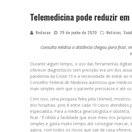
YAN TRAZ A TURNÊ NACIONAL DO PAG
Telemedicina pode reduzir e
Redacao
29 de junho de 2020
Notícias
,
Saúd
Consulta médica a distância chegou para ficar, m
e
Durante algum tempo, o uso das ferramentas digitai
oferecer diagnósticos sem precisão era um dos as
pandemia da Covid-19 e a necessidade de evitar ao 
Conselho Federal de Medicina autorizou que médicos
mais simples sem que o paciente precisasse ir até os h
Com isso, uma pesquisa feita pela Unimed, mostrou
dos hospitais, pois 8 entre cada 10 casos atendidos p
especialista. Para a médica ginecologista e obstetr
ficar. “É nítida a facilidade que esse meio nos prop
simples e gasta muito tempo até conseguir marcar, s
agora, com todos os riscos que sair de casa oferece