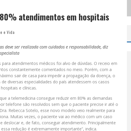
ODYANDO PARA BELO HORIZONTE
m 80% atendimentos em hospitais
e e Vida
as deve ser realizada com cuidados e responsabilidade, diz
specialista
s para atendimentos médicos foi alvo de dúvidas. O receio em
suntos constantemente comentados no meio. Porém, com a
máximo sair de casa para impedir a propagação da doença, o
 de diversas especialidades do país atendessem os casos
ospitais e clínicas.
 que a telemedicina consegue reduzir em 80% as demandas
or telefone são resolvidos sem que o paciente precise ir até o
a, Dra. Rebecca Sotelo, esse novo modelo veio realmente para
orciona. Muitas vezes, o paciente vai ao médico com um caso
e deslocar e, de fato, conseguir atendimento. Principalmente
, essa redução é extremamente importante”, indica.