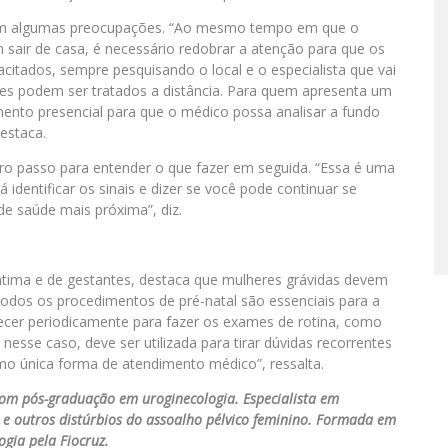
ém algumas preocupações. “Ao mesmo tempo em que o
 sair de casa, é necessário redobrar a atenção para que os
citados, sempre pesquisando o local e o especialista que vai
ves podem ser tratados a distância. Para quem apresenta um
nto presencial para que o médico possa analisar a fundo
estaca.
iro passo para entender o que fazer em seguida. “Essa é uma
dentificar os sinais e dizer se você pode continuar se
e saúde mais próxima”, diz.
íntima e de gestantes, destaca que mulheres grávidas devem
“Todos os procedimentos de pré-natal são essenciais para a
ecer periodicamente para fazer os exames de rotina, como
nesse caso, deve ser utilizada para tirar dúvidas recorrentes
o única forma de atendimento médico”, ressalta.
 com pós-graduação em uroginecologia. Especialista em
l e outros distúrbios do assoalho pélvico feminino. Formada em
gia pela Fiocruz.