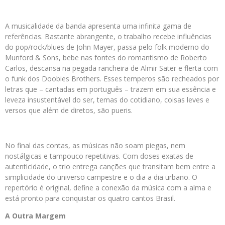
A musicalidade da banda apresenta uma infinita gama de
referências. Bastante abrangente, o trabalho recebe influências
do pop/rock/blues de John Mayer, passa pelo folk moderno do
Munford & Sons, bebe nas fontes do romantismo de Roberto
Carlos, descansa na pegada rancheira de Almir Sater e flerta com
o funk dos Doobies Brothers. Esses temperos são recheados por
letras que – cantadas em português – trazem em sua essência e
leveza insustentável do ser, temas do cotidiano, coisas leves e
versos que além de diretos, são pueris.
No final das contas, as músicas não soam piegas, nem
nostálgicas e tampouco repetitivas. Com doses exatas de
autenticidade, o trio entrega canções que transitam bem entre a
simplicidade do universo campestre e o dia a dia urbano. O
repertório é original, define a conexão da música com a alma e
está pronto para conquistar os quatro cantos Brasil.
A Outra Margem