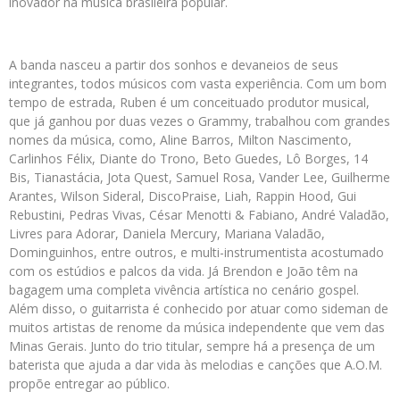
inovador na música brasileira popular.
A banda nasceu a partir dos sonhos e devaneios de seus
integrantes, todos músicos com vasta experiência. Com um bom
tempo de estrada, Ruben é um conceituado produtor musical,
que já ganhou por duas vezes o Grammy, trabalhou com grandes
nomes da música, como, Aline Barros, Milton Nascimento,
Carlinhos Félix, Diante do Trono, Beto Guedes, Lô Borges, 14
Bis, Tianastácia, Jota Quest, Samuel Rosa, Vander Lee, Guilherme
Arantes, Wilson Sideral, DiscoPraise, Liah, Rappin Hood, Gui
Rebustini, Pedras Vivas, César Menotti & Fabiano, André Valadão,
Livres para Adorar, Daniela Mercury, Mariana Valadão,
Dominguinhos, entre outros, e multi-instrumentista acostumado
com os estúdios e palcos da vida. Já Brendon e João têm na
bagagem uma completa vivência artística no cenário gospel.
Além disso, o guitarrista é conhecido por atuar como sideman de
muitos artistas de renome da música independente que vem das
Minas Gerais. Junto do trio titular, sempre há a presença de um
baterista que ajuda a dar vida às melodias e canções que A.O.M.
propõe entregar ao público.