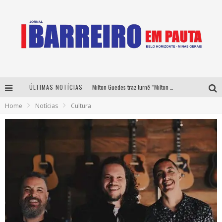
Milton Guedes traz turnê “Milton Canta Lulu” a Belo Horizonte
ÚLTIMAS NOTÍCIAS
Home
Notícias
Cultura
Péricles é confirmado na turnê “Bem Black” de Thiaguinho em Belo Horizonte
É neste sábado: Marcelinho de Lima e Trio Virgulino agitam o Forró do Givanildo em Pedro Leopoldo
Yan traz a turnê nacional do PagodYANdo para Belo Horizonte