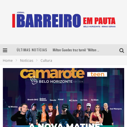
ÚLTIMAS NOTÍCIAS
Milton Guedes traz turnê “Milton Canta Lulu” a Belo Horizonte
Home
Notícias
Cultura
Péricles é confirmado na turnê “Bem Black” de Thiaguinho em Belo Horizonte
É neste sábado: Marcelinho de Lima e Trio Virgulino agitam o Forró do Givanildo em Pedro Leopoldo
Yan traz a turnê nacional do PagodYANdo para Belo Horizonte