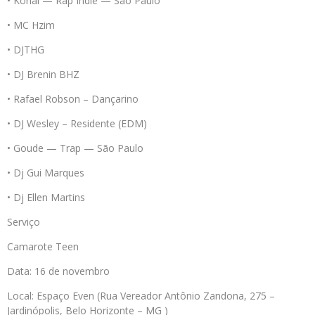
• Konai — Rap Indie — São Paulo
• MC Hzim
• DJTHG
• DJ Brenin BHZ
• Rafael Robson – Dançarino
• DJ Wesley – Residente (EDM)
• Goude — Trap — São Paulo
• Dj Gui Marques
• Dj Ellen Martins
Serviço
Camarote Teen
Data: 16 de novembro
Local: Espaço Even (Rua Vereador Antônio Zandona, 275 –
Jardinópolis, Belo Horizonte – MG )