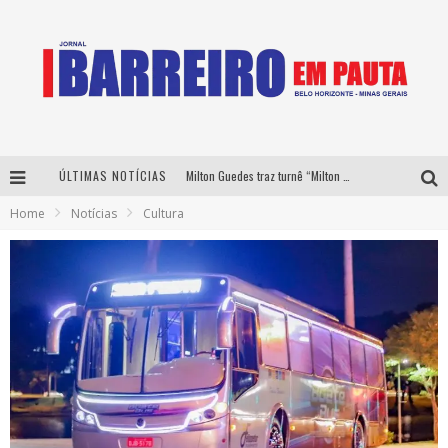
ÚLTIMAS NOTÍCIAS
Milton Guedes traz turnê “Milton Canta Lulu” a Belo Horizonte
Home
Notícias
Cultura
Péricles é confirmado na turnê “Bem Black” de Thiaguinho em Belo Horizonte
É neste sábado: Marcelinho de Lima e Trio Virgulino agitam o Forró do Givanildo em Pedro Leopoldo
Yan traz a turnê nacional do PagodYANdo para Belo Horizonte