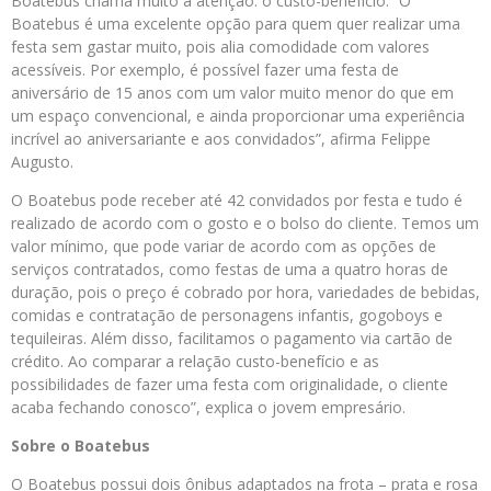
Boatebus chama muito a atenção: o custo-benefício. “O
Boatebus é uma excelente opção para quem quer realizar uma
festa sem gastar muito, pois alia comodidade com valores
acessíveis. Por exemplo, é possível fazer uma festa de
aniversário de 15 anos com um valor muito menor do que em
um espaço convencional, e ainda proporcionar uma experiência
incrível ao aniversariante e aos convidados”, afirma Felippe
Augusto.
O Boatebus pode receber até 42 convidados por festa e tudo é
realizado de acordo com o gosto e o bolso do cliente. Temos um
valor mínimo, que pode variar de acordo com as opções de
serviços contratados, como festas de uma a quatro horas de
duração, pois o preço é cobrado por hora, variedades de bebidas,
comidas e contratação de personagens infantis, gogoboys e
tequileiras. Além disso, facilitamos o pagamento via cartão de
crédito. Ao comparar a relação custo-benefício e as
possibilidades de fazer uma festa com originalidade, o cliente
acaba fechando conosco”, explica o jovem empresário.
Sobre o Boatebus
O Boatebus possui dois ônibus adaptados na frota – prata e rosa