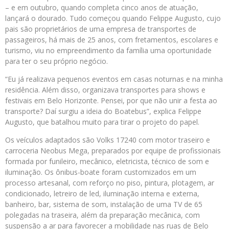
– e em outubro, quando completa cinco anos de atuação,
lançará o dourado. Tudo começou quando Felippe Augusto, cujo
pais são proprietários de uma empresa de transportes de
passageiros, há mais de 25 anos, com fretamentos, escolares e
turismo, viu no empreendimento da família uma oportunidade
para ter o seu próprio negócio.
“Eu já realizava pequenos eventos em casas noturnas e na minha
residência. Além disso, organizava transportes para shows e
festivais em Belo Horizonte. Pensei, por que não unir a festa ao
transporte? Daí surgiu a ideia do Boatebus”, explica Felippe
Augusto, que batalhou muito para tirar o projeto do papel.
Os veículos adaptados são Volks 17240 com motor traseiro e
carroceria Neobus Mega, preparados por equipe de profissionais
formada por funileiro, mecânico, eletricista, técnico de som e
iluminação. Os ônibus-boate foram customizados em um
processo artesanal, com reforço no piso, pintura, plotagem, ar
condicionado, letreiro de led, iluminação interna e externa,
banheiro, bar, sistema de som, instalação de uma TV de 65
polegadas na traseira, além da preparação mecânica, com
suspensão a ar para favorecer a mobilidade nas ruas de Belo