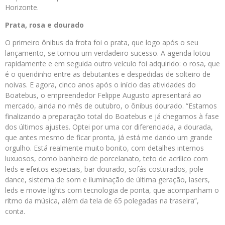
Horizonte.
Prata, rosa e dourado
O primeiro ônibus da frota foi o prata, que logo após o seu
lançamento, se tornou um verdadeiro sucesso. A agenda lotou
rapidamente e em seguida outro veículo foi adquirido: o rosa, que
é o queridinho entre as debutantes e despedidas de solteiro de
noivas. E agora, cinco anos após o início das atividades do
Boatebus, o empreendedor Felippe Augusto apresentará ao
mercado, ainda no mês de outubro, o ônibus dourado. “Estamos
finalizando a preparação total do Boatebus e já chegamos à fase
dos últimos ajustes. Optei por uma cor diferenciada, a dourada,
que antes mesmo de ficar pronta, já está me dando um grande
orgulho. Está realmente muito bonito, com detalhes internos
luxuosos, como banheiro de porcelanato, teto de acrílico com
leds e efeitos especiais, bar dourado, sofás costurados, pole
dance, sistema de som e iluminação de última geração, lasers,
leds e movie lights com tecnologia de ponta, que acompanham o
ritmo da música, além da tela de 65 polegadas na traseira”,
conta.