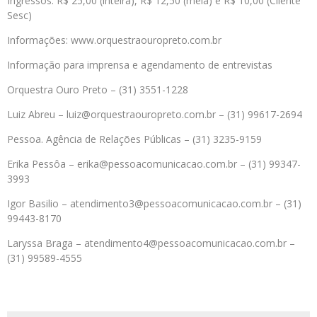
Ingressos: R$ 25,00 (inteira), R$ 12,50 (meia) e R$ 10,00 (Cliente
Sesc)
Informações: www.orquestraouropreto.com.br
Informação para imprensa e agendamento de entrevistas
Orquestra Ouro Preto – (31) 3551-1228
Luiz Abreu – luiz@orquestraouropreto.com.br – (31) 99617-2694
Pessoa. Agência de Relações Públicas – (31) 3235-9159
Erika Pessôa – erika@pessoacomunicacao.com.br – (31) 99347-
3993
Igor Basilio – atendimento3@pessoacomunicacao.com.br – (31)
99443-8170
Laryssa Braga – atendimento4@pessoacomunicacao.com.br –
(31) 99589-4555