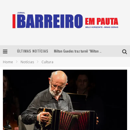
ÚLTIMAS NOTÍCIAS
Milton Guedes traz turnê “Milton Canta Lulu” a Belo Horizonte
Home
Notícias
Cultura
Péricles é confirmado na turnê “Bem Black” de Thiaguinho em Belo Horizonte
É neste sábado: Marcelinho de Lima e Trio Virgulino agitam o Forró do Givanildo em Pedro Leopoldo
Yan traz a turnê nacional do PagodYANdo para Belo Horizonte