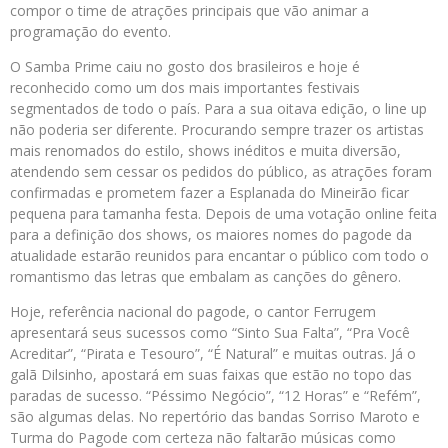
compor o time de atrações principais que vão animar a
programação do evento.
O Samba Prime caiu no gosto dos brasileiros e hoje é
reconhecido como um dos mais importantes festivais
segmentados de todo o país. Para a sua oitava edição, o line up
não poderia ser diferente. Procurando sempre trazer os artistas
mais renomados do estilo, shows inéditos e muita diversão,
atendendo sem cessar os pedidos do público, as atrações foram
confirmadas e prometem fazer a Esplanada do Mineirão ficar
pequena para tamanha festa. Depois de uma votação online feita
para a definição dos shows, os maiores nomes do pagode da
atualidade estarão reunidos para encantar o público com todo o
romantismo das letras que embalam as canções do gênero.
Hoje, referência nacional do pagode, o cantor Ferrugem
apresentará seus sucessos como “Sinto Sua Falta”, “Pra Você
Acreditar”, “Pirata e Tesouro”, “É Natural” e muitas outras. Já o
galã Dilsinho, apostará em suas faixas que estão no topo das
paradas de sucesso. “Péssimo Negócio”, “12 Horas” e “Refém”,
são algumas delas. No repertório das bandas Sorriso Maroto e
Turma do Pagode com certeza não faltarão músicas como