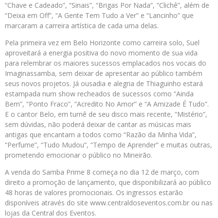
“Chave e Cadeado”, “Sinais”, “Brigas Por Nada”, “Clichê”, além de
“Deixa em Off”, “A Gente Tem Tudo a Ver” e “Lancinho” que
marcaram a carreira artística de cada uma delas.
Pela primeira vez em Belo Horizonte como carreira solo, Suel
aproveitará a energia positiva do novo momento de sua vida
para relembrar os maiores sucessos emplacados nos vocais do
Imaginassamba, sem deixar de apresentar ao público também
seus novos projetos. Já ousadia e alegria de Thiaguinho estará
estampada num show recheados de sucessos como “Ainda
Bem”, “Ponto Fraco”, “Acredito No Amor” e “A Amizade É Tudo”.
E o cantor Belo, em turnê de seu disco mais recente, “Mistério”,
sem dúvidas, não poderá deixar de cantar as músicas mais
antigas que encantam a todos como “Razão da Minha Vida”,
“Perfume”, “Tudo Mudou”, “Tempo de Aprender” e muitas outras,
prometendo emocionar o público no Mineirão.
A venda do Samba Prime 8 começa no dia 12 de março, com
direito a promoção de lançamento, que disponibilizará ao público
48 horas de valores promocionais. Os ingressos estarão
disponíveis através do site www.centraldoseventos.com.br ou nas
lojas da Central dos Eventos.