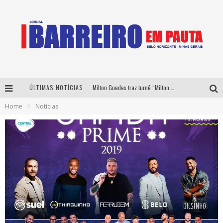
ÚLTIMAS NOTÍCIAS
Milton Guedes traz turnê “Milton Canta Lulu” a Belo Horizonte
Home
Notícias
Péricles é confirmado na turnê “Bem Black” de Thiaguinho em Belo Horizonte
É neste sábado: Marcelinho de Lima e Trio Virgulino agitam o Forró do Givanildo em Pedro Leopoldo
Yan traz a turnê nacional do PagodYANdo para Belo Horizonte