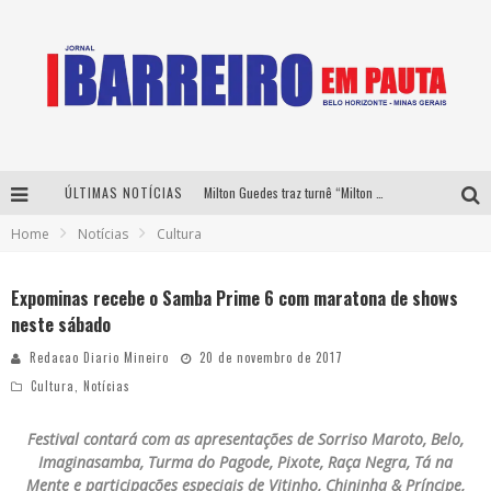
ÚLTIMAS NOTÍCIAS
Milton Guedes traz turnê “Milton Canta Lulu” a Belo Horizonte
Home
Notícias
Cultura
Péricles é confirmado na turnê “Bem Black” de Thiaguinho em Belo Horizonte
É neste sábado: Marcelinho de Lima e Trio Virgulino agitam o Forró do Givanildo em Pedro Leopoldo
Expominas recebe o Samba Prime 6 com maratona de shows
neste sábado
Yan traz a turnê nacional do PagodYANdo para Belo Horizonte
Redacao Diario Mineiro
20 de novembro de 2017
Cultura
,
Notícias
Festival contará com as apresentações de Sorriso Maroto, Belo,
Imaginasamba, Turma do Pagode, Pixote, Raça Negra, Tá na
Mente e participações especiais de Vitinho, Chininha & Príncipe,