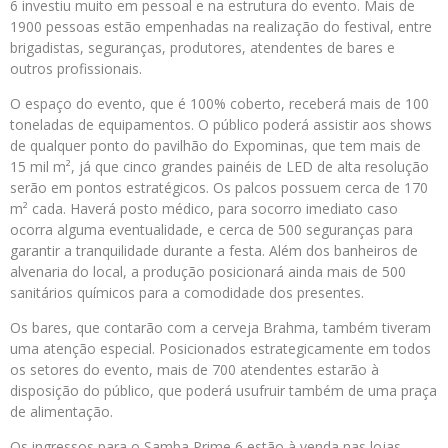
6 investiu muito em pessoal e na estrutura do evento. Mais de
1900 pessoas estão empenhadas na realização do festival, entre
brigadistas, seguranças, produtores, atendentes de bares e
outros profissionais.
O espaço do evento, que é 100% coberto, receberá mais de 100
toneladas de equipamentos. O público poderá assistir aos shows
de qualquer ponto do pavilhão do Expominas, que tem mais de
15 mil m², já que cinco grandes painéis de LED de alta resolução
serão em pontos estratégicos. Os palcos possuem cerca de 170
m² cada. Haverá posto médico, para socorro imediato caso
ocorra alguma eventualidade, e cerca de 500 seguranças para
garantir a tranquilidade durante a festa. Além dos banheiros de
alvenaria do local, a produção posicionará ainda mais de 500
sanitários químicos para a comodidade dos presentes.
Os bares, que contarão com a cerveja Brahma, também tiveram
uma atenção especial. Posicionados estrategicamente em todos
os setores do evento, mais de 700 atendentes estarão à
disposição do público, que poderá usufruir também de uma praça
de alimentação.
Os ingressos para o Samba Prime 6 estão à venda nas lojas