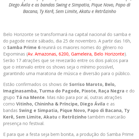
Diego Ávila e as bandas Swing e Simpatia, Pique Novo, Papo di
Bacana, Ty Kerê, Sem Limite, Akatu e Retrôzinho
Belo Horizonte se transformará na capital nacional do samba e
do pagode neste sábado, dia 25 de novembro. A partir das 16h,
o
Samba Prime 6
reunirá os maiores nomes do gênero no
Expominas (
Av. Amazonas, 6200, Gameleira, Belo Horizonte
).
Serão 17 atrações que se revezarão entre os dois palcos para
que o intervalo entre os shows seja o mínimo possível,
garantindo uma maratona de música e diversão para o público.
Estão confirmados os shows de
Sorriso Maroto, Belo,
Imaginasamba, Turma do Pagode, Pixote, Raça Negra
e do
grupo
Tá na Mente
. Mas não para por aí, outras atrações
como
Vitinho, Chininha & Príncipe, Diego Ávila
e as
bandas
Swing e Simpatia, Pique Novo, Papo di Bacana, Ty
Kerê, Sem Limite, Akatu
e
Retrôzinho
também marcarão
presença no festival.
E para que a festa seja bem bonita, a produção do Samba Prime