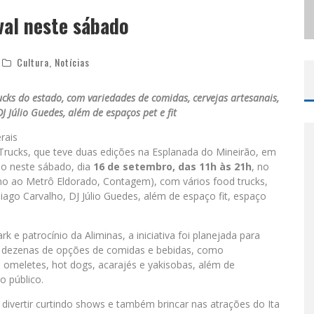
val neste sábado
ODYANDO PARA BELO HORIZONTE
Cultura
,
Notícias
ucks do estado, com variedades de comidas, cervejas artesanais,
 Júlio Guedes, além de espaços pet e fit
rais
rucks, que teve duas edições na Esplanada do Mineirão, em
do neste sábado, dia
16 de setembro, das 11h às 21h
, no
mo ao Metrô Eldorado, Contagem), com vários food trucks,
iago Carvalho, DJ Júlio Guedes, além de espaço fit, espaço
 e patrocínio da Aliminas, a iniciativa foi planejada para
da dezenas de opções de comidas e bebidas, como
, omeletes, hot dogs, acarajés e yakisobas, além de
 público.
ivertir curtindo shows e também brincar nas atrações do Ita