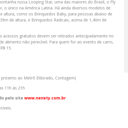
ntanha russa Looping Star, uma das maiores do Brasil, o Fly
or, o único na América Latina. Há ainda diversos modelos de
de altura, como os Brinquedos Baby, para pessoas abaixo de
1,39m de altura, e Brinquedos Radicais, acima de 1,40m de
os acessos gratuitos devem ser retirados antecipadamente no
 de alimento não perecível. Para quem for ao evento de carro,
 R$ 15.
, próximo ao Metrô Eldorado, Contagem)
as 11h às 21h
do pelo site
www.nenety.com.br
cíveis.