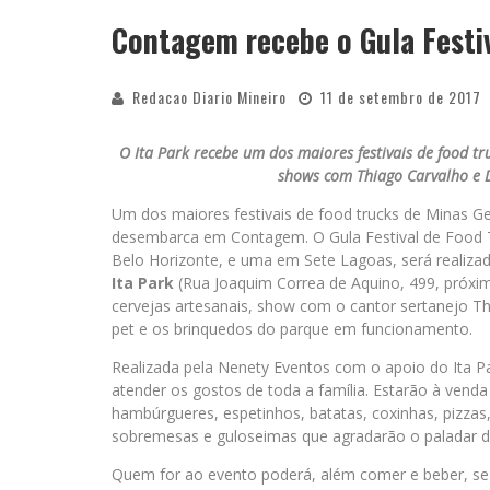
Contagem recebe o Gula Festi
YAN TRAZ A TURNÊ NACIONAL DO PAG
Redacao Diario Mineiro
11 de setembro de 2017
O Ita Park recebe um dos maiores festivais de food tr
shows com Thiago Carvalho e DJ
Um dos maiores festivais de food trucks de Minas Ge
desembarca em Contagem. O Gula Festival de Food T
Belo Horizonte, e uma em Sete Lagoas, será realiza
Ita Park
(Rua Joaquim Correa de Aquino, 499, próxi
cervejas artesanais, show com o cantor sertanejo Th
pet e os brinquedos do parque em funcionamento.
Realizada pela Nenety Eventos com o apoio do Ita Park
atender os gostos de toda a família. Estarão à ven
hambúrgueres, espetinhos, batatas, coxinhas, pizzas
sobremesas e guloseimas que agradarão o paladar do
Quem for ao evento poderá, além comer e beber, se d