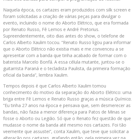
Naquela época, os cartazes eram produzidos com silk screen e
foram solicitadas a criação de várias peças para divulgar o
evento, incluindo o nome do Aborto Elétrico, que era formada
por Renato Russo, Fê Lemos e André Pretorius.
Supreendentemente, oito dias antes do show, o telefone de
Carlos Alberto Xaulim tocou. “Renato Russo ligou para informar
que o Aborto Elétrico não existia mais e me convenceu a se
apresentar com a banda que tinha acabado de formar com o
baterista Marcelo Bonfá. A essa célula mutante, juntou-se o
guitarrista Paraná e o tecladista Paulista, da primeira formação
oficial da banda”, lembra Xaulim.
Tempos depois é que Carlos Alberto Xaulim tomou
conhecimento do motivo da separação do Aborto Elétrico: uma
briga entre Fê Lemos e Renato Russo graças a música
Química.
“Eu tinha 27 anos na época e pensava que, sem desmerecer as
bandas, não fazia a menor diferença para Patos de Minas se
fosse o Aborto ou Legião. Só que o Renato fez questão de que
mudasse o nome da banda até mesmo nos cartazes. Foi tão
veemente que assustei”, conta Xaulim, que teve que solicitar a
alteração nos cartazes, grafando então, pela primeira vez na