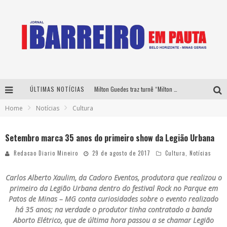
ÚLTIMAS NOTÍCIAS
Milton Guedes traz turnê “Milton Canta Lulu” a Belo Horizonte
Home
Notícias
Cultura
Péricles é confirmado na turnê “Bem Black” de Thiaguinho em Belo Horizonte
É neste sábado: Marcelinho de Lima e Trio Virgulino agitam o Forró do Givanildo em Pedro Leopoldo
Setembro marca 35 anos do primeiro show da Legião Urbana
Yan traz a turnê nacional do PagodYANdo para Belo Horizonte
Redacao Diario Mineiro
29 de agosto de 2017
Cultura
,
Notícias
Carlos Alberto Xaulim, da Cadoro Eventos, produtora que realizou o
primeiro da Legião Urbana dentro do festival Rock no Parque em
Patos de Minas – MG conta curiosidades sobre o evento realizado
há 35 anos; na verdade o produtor tinha contratado a banda
Aborto Elétrico, que de última hora passou a se chamar Legião