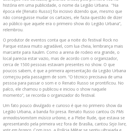
história em uma publicidade, o nome da Legião Urbana. “Na
época ele [Renato Russo] foi incisivo dizendo que, mesmo que
não conseguisse mudar os cartazes, ele fazia questão de dizer
ao público que aquele era o primeiro show do Legião Urbana”,
relembrou.
O produtor de eventos conta que a noite do festival Rock no
Parque estava muito agradável, com lua cheia, lembrança mais
marcante para Xaulim. Como a arena de rodeio era grande, o
local parecia estar vazio, mas de acordo com o organizador,
cerca de 1500 pessoas estavam presentes no show. O que
poucos sabem, é que a primeira apresentação da Legião Urbana
começou pela passagem de som. “O técnico precisava de uma
pessoa para passar o som e o Renato Russo se prontificou. No
palco, ele chamou o publicou e iniciou o show naquele
momento”, se recorda o organizador do festival.
Um fato pouco divulgado e curioso é que no primeiro show da
Legião Urbana, a banda foi presa. Renato Russo cantou
Os PMs
armados/vomitam música urbana
, e a Plebe Rude, que estava se
apresentando pela primeira vez fora de Brasília, cantou
Seja livre,
vote em branco
. Com isso, a Polícia Militar se sentiu ultrajada e