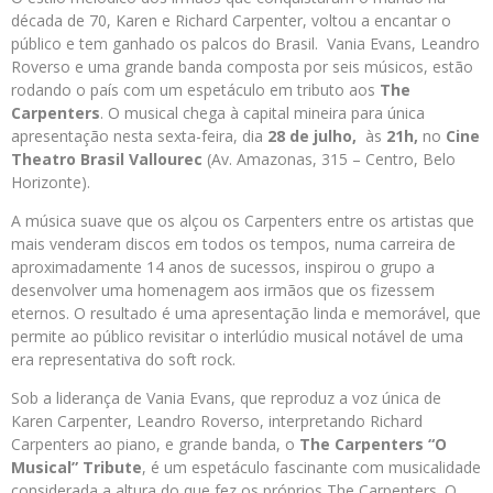
década de 70, Karen e Richard Carpenter, voltou a encantar o
público e tem ganhado os palcos do Brasil. Vania Evans, Leandro
Roverso e uma grande banda composta por seis músicos, estão
rodando o país com um espetáculo em tributo aos
The
Carpenters
. O musical chega à capital mineira para única
apresentação nesta sexta-feira, dia
28 de julho,
às
21h,
no
Cine
Theatro Brasil Vallourec
(Av. Amazonas, 315 – Centro, Belo
Horizonte).
A música suave que os alçou os Carpenters entre os artistas que
mais venderam discos em todos os tempos, numa carreira de
aproximadamente 14 anos de sucessos, inspirou o grupo a
desenvolver uma homenagem aos irmãos que os fizessem
eternos. O resultado é uma apresentação linda e memorável, que
permite ao público revisitar o interlúdio musical notável de uma
era representativa do soft rock.
Sob a liderança de Vania Evans, que reproduz a voz única de
Karen Carpenter, Leandro Roverso, interpretando Richard
Carpenters ao piano, e grande banda, o
The Carpenters “O
Musical” Tribute
, é um espetáculo fascinante com musicalidade
considerada a altura do que fez os próprios The Carpenters. O