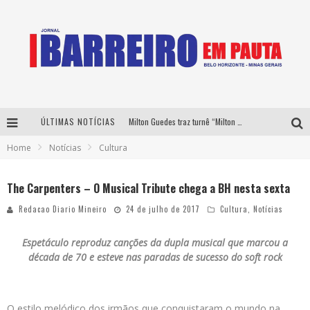
ÚLTIMAS NOTÍCIAS
Milton Guedes traz turnê “Milton Canta Lulu” a Belo Horizonte
Home
Notícias
Cultura
Péricles é confirmado na turnê “Bem Black” de Thiaguinho em Belo Horizonte
É neste sábado: Marcelinho de Lima e Trio Virgulino agitam o Forró do Givanildo em Pedro Leopoldo
The Carpenters – O Musical Tribute chega a BH nesta sexta
Yan traz a turnê nacional do PagodYANdo para Belo Horizonte
Redacao Diario Mineiro
24 de julho de 2017
Cultura
,
Notícias
Espetáculo reproduz canções da dupla musical que marcou a
década de 70 e esteve nas paradas de sucesso do soft rock
O estilo melódico dos irmãos que conquistaram o mundo na