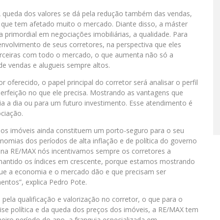
 A queda dos valores se dá pela redução também das vendas,
ca que tem afetado muito o mercado. Diante disso, a máster
a primordial em negociações imobiliárias, a qualidade. Para
nvolvimento de seus corretores, na perspectiva que eles
arceiras com todo o mercado, o que aumenta não só a
 de vendas e alugueis sempre altos.
oferecido, o papel principal do corretor será analisar o perfil
perfeição no que ele precisa. Mostrando as vantagens que
ia a dia ou para um futuro investimento. Esse atendimento é
ciação.
e, os imóveis ainda constituem um porto-seguro para o seu
nomias dos períodos de alta inflação e de política do governo
i na RE/MAX nós incentivamos sempre os corretores a
 mantido os índices em crescente, porque estamos mostrando
 que a economia e o mercado dão e que precisam ser
mentos”, explica Pedro Pote.
 pela qualificação e valorização no corretor, o que para o
rise política e da queda dos preços dos imóveis, a RE/MAX tem
eiro período do ano, a franquia especializada em