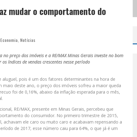
 faz mudar o comportamento do
ODYANDO PARA BELO HORIZONTE
Economia
,
Notícias
ca no preço dos imóveis e a RE/MAX Minas Gerais investe no bom
os índices de vendas crescentes nesse período
e aluguel, pois é um dos fatores determinantes na hora de
Em maio deste ano, o preço dos imóveis sofreu a maior queda
ecuo foi de 0,16%, abaixo da inflação esperada para o mês,
l.
nacional, RE/MAX, presente em Minas Gerais, percebeu que
portamento do consumidor. No primeiro trimestre de 2015,
l, achavam ele caro ou muito caro e acabavam repensando a
ríodo de 2017, esse número caiu para 64%, o que já é um