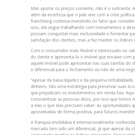
Mas ajustar os preços somente, não é o suficiente.
além da incerteza que o país vive com a crise políti
franchising continua investindo no fator que consider
isso, ela segue trabalhando com treinamentos e dese
possam conquistar mais exclusividade e fomentar p
satisfação dos clientes, mas a faz manter os índices
Com o consumidor mais flexível e interessado no valor 
do cliente e apresenta-lo o imóvel que encaixe com 
aquele imóvel pode apresentar nas suas tarefas do d
o diferencial para o fechamento ou não de uma nego
“Apesar da baixa liquidez e da pequena rentabilidad
dinheiro. São uma estratégia para preservar suas eco
que prejudicam os investimentos em renda fixa. Aqu
conscientizar as pessoas disso, por isso que temos
a elas o que elas precisam saber: as oportunidades
aproveitadas de forma positiva, para futuros investi
A franquia imobiliária é internacionalmente conhecida
mercado tem sido um diferencial, já que apesar da c
conseguido manter os índices crescentes. Nesse prim