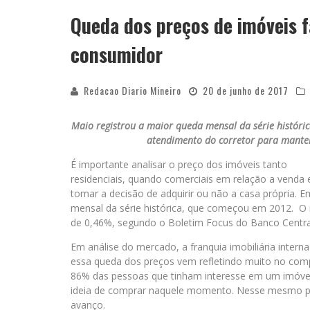
Queda dos preços de imóveis
YAN TRAZ A TURNÊ NACIONAL DO PAG
consumidor
Redacao Diario Mineiro
20 de junho de 2017
Maio registrou a maior queda mensal da série históri
atendimento do corretor para manter 
É importante analisar o preço dos imóveis tanto
residenciais, quando comerciais em relação a venda 
tomar a decisão de adquirir ou não a casa própria. 
mensal da série histórica, que começou em 2012. O r
de 0,46%, segundo o Boletim Focus do Banco Centra
Em análise do mercado, a franquia imobiliária inter
essa queda dos preços vem refletindo muito no com
86% das pessoas que tinham interesse em um imóve
ideia de comprar naquele momento. Nesse mesmo pe
avanço.