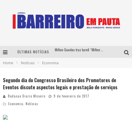
Milton Guedes traz turnê “Milton Canta Lulu” a Belo Horizonte
ÚLTIMAS NOTÍCIAS
Péricles é confirmado na turnê “Bem Black” de Thiaguinho em Belo Horizonte
Home
Notícias
Economia
É neste sábado: Marcelinho de Lima e Trio Virgulino agitam o Forró do Givanildo em Pedro Leopoldo
Yan traz a turnê nacional do PagodYANdo para Belo Horizonte
Segundo dia do Congresso Brasileiro dos Promotores de
Eventos discute aspectos legais e prestação de serviços
Redacao Diario Mineiro
9 de fevereiro de 2017
Economia
,
Notícias