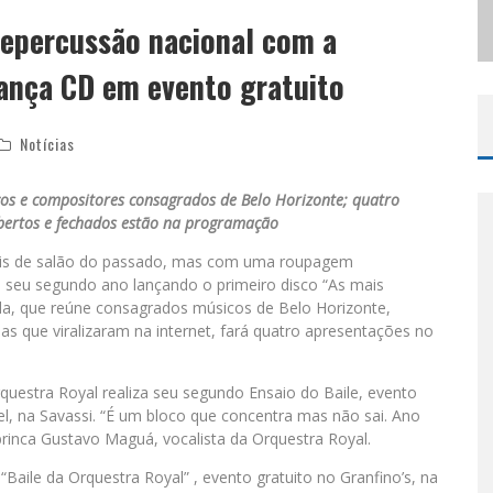
repercussão nacional com a
ODYANDO PARA BELO HORIZONTE
lança CD em evento gratuito
Notícias
s e compositores consagrados de Belo Horizonte; quatro
bertos e fechados estão na programação
vais de salão do passado, mas com uma roupagem
 seu segundo ano lançando o primeiro disco “As mais
nda, que reúne consagrados músicos de Belo Horizonte,
s que viralizaram na internet, fará quatro apresentações no
Orquestra Royal realiza seu segundo Ensaio do Baile, evento
el, na Savassi. “É um bloco que concentra mas não sai. Ano
rinca Gustavo Maguá, vocalista da Orquestra Royal.
 “Baile da Orquestra Royal” , evento gratuito no Granfino’s, na