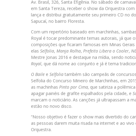
Av. Brasil, 326, Santa Efigênia. No sábado de carnaval, 
em Santa Tereza, receber o show da Orquestra com i
lança e distribui gratuitamente seu primeiro CD no d
Sapucaí, no bairro Floresta.
Com um repertório baseado em marchinhas, sambas e 
Royal é tocar predominante temas autorais, já que 
composições que ficaram famosas em Minas Gerais e 
elas
Selfolia
,
Manja Rolha
,
Prefeito Libera o Cooler
,
Nã
Mestre Jonas 2016 e destaque na mídia, sendo noti
Royal
, que dá nome ao conjunto e já é tema tradicion
O Baile
e
Selfolia
também são campeãs de concursos r
Selfolia do Concurso Mineiro de Marchinhas, em 20
as machinhas
Pinto por Cima,
que satiriza a polêmica
apagar painéis de grafite espalhados pela cidade, e
S
marcam o noticiário. As canções já ultrapassam a ma
estão no novo disco.
“Nosso objetivo é fazer o show mais divertido do ca
as pessoas darem muita risada na internet e ao vivo é
Orquestra.