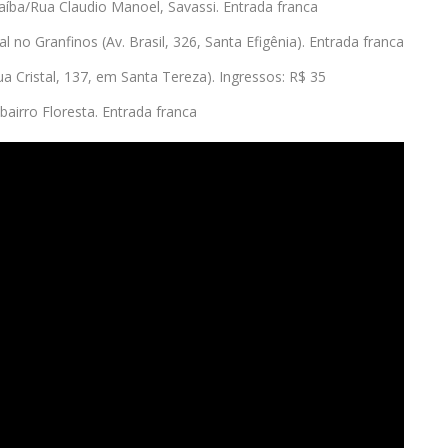
aíba/Rua Claudio Manoel, Savassi. Entrada franca
l no Granfinos (Av. Brasil, 326, Santa Efigênia). Entrada franca
ua Cristal, 137, em Santa Tereza). Ingressos: R$ 35
airro Floresta. Entrada franca