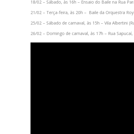
18/02 – Sábado, às 16h – Ensaio do Baile na Rua Par
21/02 – Terça-feira, às 20h – Baile da Orquestra Roya
25/02 – Sábado de carnaval, às 15h – Vila Albertini (R
26/02 – Domingo de carnaval, às 17h – Rua Sapucaí, b