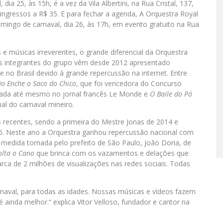
dia 25, às 15h, é a vez da Vila Albertini, na Rua Cristal, 137,
ngressos a R$ 35. E para fechar a agenda, A Orquestra Royal
omingo de carnaval, dia 26, às 17h, em evento gratuito na Rua
músicas irreverentes, o grande diferencial da Orquestra
os integrantes do grupo vêm desde 2012 apresentado
no Brasil devido à grande repercussão na internet. Entre
o Enche o Saco do Chico
, que foi vencedora do Concurso
ciada até mesmo no jornal francês Le Monde e
O Baile do Pó
al do carnaval mineiro.
ecentes, sendo a primeira do Mestre Jonas de 2014 e
15. Neste ano a Orquestra ganhou repercussão nacional com
 medida tomada pelo prefeito de São Paulo, João Doria, de
olta o Cano
que brinca com os vazamentos e delações que
rca de 2 milhões de visualizações nas redes sociais. Todas
rnaval, para todas as idades. Nossas músicas e vídeos fazem
 ainda melhor.“ explica Vitor Velloso, fundador e cantor na