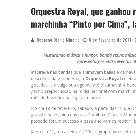
Orquestra Royal, que ganhou 
YAN TRAZ A TURNÊ NACIONAL DO PAG
marchinha “Pinto por Cima”, 
Redacao Diario Mineiro
6 de fevereiro de 2017
Misturando música e humor, banda reúne músico
apresentações entre eventos a
Inspirada nas bandas que animavam bailes e carna
descontraída e moderna, a
Orquestra Royal
celebra
gozadas” e divulga sua agenda até o carnaval. A ba
ganhou repercussão na mídia nacional com marchinha
mês de fevereiro na capital mineira.
No dia 18 de fevereiro, sábado, a partir das 16h, a 
gratuito na esquina das ruas Paraíba e Cláudio Mano
passado foi um sucesso e essa ano vamos repetir”, b
Já no dia 21, terça-feira, às 20h, o grupo apresenta o