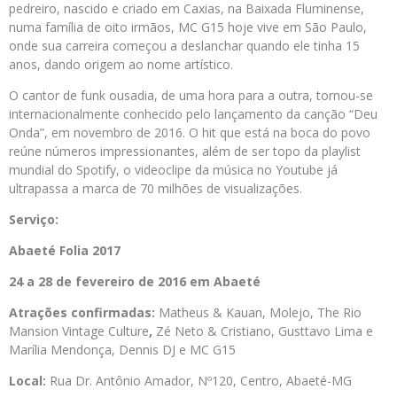
pedreiro, nascido e criado em Caxias, na Baixada Fluminense,
numa família de oito irmãos, MC G15 hoje vive em São Paulo,
onde sua carreira começou a deslanchar quando ele tinha 15
anos, dando origem ao nome artístico.
O cantor de funk ousadia, de uma hora para a outra, tornou-se
internacionalmente conhecido pelo lançamento da canção “Deu
Onda”, em novembro de 2016. O hit que está na boca do povo
reúne números impressionantes, além de ser topo da playlist
mundial do Spotify, o videoclipe da música no Youtube já
ultrapassa a marca de 70 milhões de visualizações.
Serviço:
Abaeté Folia 2017
24 a 28 de fevereiro de 2016 em Abaeté
Atrações confirmadas:
Matheus & Kauan, Molejo, The Rio
Mansion Vintage Culture
,
Zé Neto & Cristiano, Gusttavo Lima e
Marília Mendonça, Dennis DJ e MC G15
Local:
Rua Dr. Antônio Amador, Nº120, Centro, Abaeté-MG