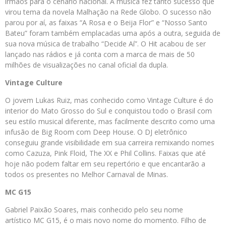
irmãos para o cenário nacional. A música fez tanto sucesso que
virou tema da novela Malhação na Rede Globo. O sucesso não
parou por aí, as faixas “A Rosa e o Beija Flor” e “Nosso Santo
Bateu” foram também emplacadas uma após a outra, seguida de
sua nova música de trabalho “Decide Aí”. O Hit acabou de ser
lançado nas rádios e já conta com a marca de mais de 50
milhões de visualizações no canal oficial da dupla.
Vintage Culture
O jovem Lukas Ruiz, mas conhecido como Vintage Culture é do
interior do Mato Grosso do Sul e conquistou todo o Brasil com
seu estilo musical diferente, mas facilmente descrito como uma
infusão de Big Room com Deep House. O DJ eletrônico
conseguiu grande visibilidade em sua carreira remixando nomes
como Cazuza, Pink Floid, The XX e Phil Collins. Faixas que até
hoje não podem faltar em seu repertório e que encantarão a
todos os presentes no Melhor Carnaval de Minas.
MC G15
Gabriel Paixão Soares, mais conhecido pelo seu nome
artístico MC G15, é o mais novo nome do momento. Filho de