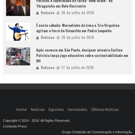
Péricles é confirmado na turnê “Bem Black” de
Thiaguinho em Belo Horizonte
Redacao
20 de julho de 2026
É neste sábado: Marcelinho de Lima e Trio Virgulino
agitam o Forró do Givanildo em Pedro Leopoldo
Redacao
20 de julho de 2026
Após sucesso em São Paulo, designer mineira Carline
Patrícia lança jogo educativo sobre sustentabilidade em
BH
Redacao
17 de julho de 2026
Home
Notícias
Esportes
Variedades
Últimas Notícias
Copyright © 2014 - 2016. All Rights Reserved.
Conteúdo Press
Grupo Conteúdo de Comunicação e Informação