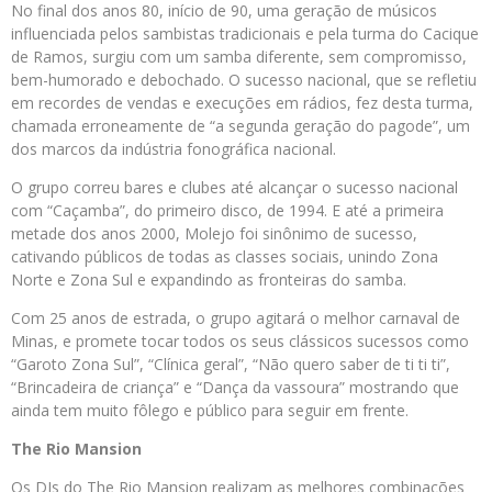
No final dos anos 80, início de 90, uma geração de músicos
influenciada pelos sambistas tradicionais e pela turma do Cacique
de Ramos, surgiu com um samba diferente, sem compromisso,
bem-humorado e debochado. O sucesso nacional, que se refletiu
em recordes de vendas e execuções em rádios, fez desta turma,
chamada erroneamente de “a segunda geração do pagode”, um
dos marcos da indústria fonográfica nacional.
O grupo correu bares e clubes até alcançar o sucesso nacional
com “Caçamba”, do primeiro disco, de 1994. E até a primeira
metade dos anos 2000, Molejo foi sinônimo de sucesso,
cativando públicos de todas as classes sociais, unindo Zona
Norte e Zona Sul e expandindo as fronteiras do samba.
Com 25 anos de estrada, o grupo agitará o melhor carnaval de
Minas, e promete tocar todos os seus clássicos sucessos como
“Garoto Zona Sul”, “Clínica geral”, “Não quero saber de ti ti ti”,
“Brincadeira de criança” e “Dança da vassoura” mostrando que
ainda tem muito fôlego e público para seguir em frente.
The Rio Mansion
Os DJs do The Rio Mansion realizam as melhores combinações