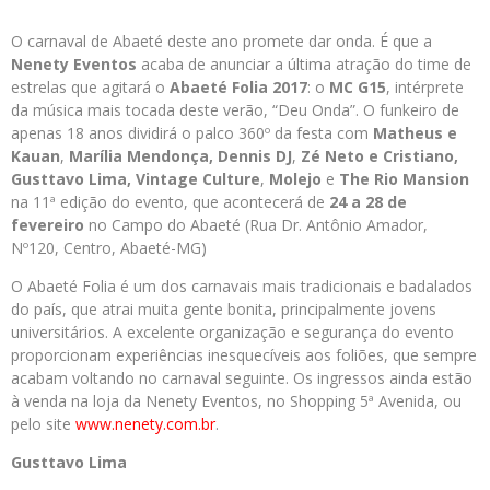
O carnaval de Abaeté deste ano promete dar onda. É que a
Nenety Eventos
acaba de anunciar a última atração do time de
estrelas que agitará o
Abaeté Folia 2017
: o
MC G15
, intérprete
da música mais tocada deste verão, “Deu Onda”. O funkeiro de
apenas 18 anos dividirá o palco 360º da festa com
Matheus e
Kauan
,
Marília Mendonça,
Dennis DJ
,
Zé Neto e Cristiano,
Gusttavo Lima, Vintage Culture
,
Molejo
e
The Rio Mansion
na 11ª edição do evento, que acontecerá de
24 a 28 de
fevereiro
no Campo do Abaeté (Rua Dr. Antônio Amador,
Nº120, Centro, Abaeté-MG)
O Abaeté Folia é um dos carnavais mais tradicionais e badalados
do país, que atrai muita gente bonita, principalmente jovens
universitários. A excelente organização e segurança do evento
proporcionam experiências inesquecíveis aos foliões, que sempre
acabam voltando no carnaval seguinte. Os ingressos ainda estão
à venda na loja da Nenety Eventos, no Shopping 5ª Avenida, ou
pelo site
www.nenety.com.br
.
Gusttavo Lima