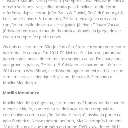
Toscano Martins Neto (Zé Neto) sempre esteve envolvido com a
música sertaneja raiz, influenciado pela família e tendo como
referência duplas como João Paulo & Daniel, Zezé di Camargo &
Luciano e Leandro & Leonardo, Zé Neto enxergava em cada
canção um estilo de vida a ser seguido. Já Irineu Táparo Vaccari
(Cristiano) entrou no mundo da música através da igreja, desde
criança sempre fez parte corais.
Os dois nasceram em São José do Rio Preto e moram no mesmo
bairro desde criança. Em 2011 Zé Neto e Cristiano se juntam na
parceria pela busca de um mesmo sonho, cantar. Dos barzinhos
aos grandes palcos, Zé Neto & Cristiano assinaram no início de
2014 com a WorkShow, escritório de agenciamento artístico que
tem em seu cast Henrique & Juliano, Marcos & Fernando e
Marília Mendonça.
Marília Mendonça
Marília Mendonça é goiana, e tem apenas 21 anos. Ainda quando
menor de idade, começou a se destacar como compositora,
contribuindo com a canção “Minha Herança”, assinada por ela e
pelo Frederico. Nesse mesmo período, Marília compôs também
“Vai ter balanga” que também entrou no DVD gravado em 2011.