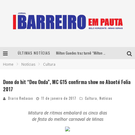
ÚLTIMAS NOTÍCIAS
Milton Guedes traz turnê “Milton Canta Lulu” a Belo Horizonte
Home
Notícias
Cultura
Péricles é confirmado na turnê “Bem Black” de Thiaguinho em Belo Horizonte
É neste sábado: Marcelinho de Lima e Trio Virgulino agitam o Forró do Givanildo em Pedro Leopoldo
Dono do hit “Deu Onda”, MC G15 confirma show no Abaeté Folia
2017
Yan traz a turnê nacional do PagodYANdo para Belo Horizonte
Diario Redacao
11 de janeiro de 2017
Cultura
,
Notícias
Mistura de ritmos embalará os cinco dias
de festa do melhor carnaval de Minas