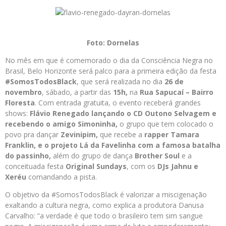
Foto: Dornelas
No mês em que é comemorado o dia da Consciência Negra no
Brasil, Belo Horizonte será palco para a primeira edição da festa
#SomosTodosBlack
, que será realizada no dia
26 de
novembro
, sábado, a partir das
15h,
na
Rua Sapucaí – Bairro
Floresta
. Com entrada gratuita, o evento receberá grandes
shows:
Flávio Renegado lançando o CD Outono Selvagem e
recebendo o amigo Simoninha,
o grupo que tem colocado o
povo pra dançar
Zevinipim,
que recebe a
rapper Tamara
Franklin, e o projeto Lá da Favelinha com a famosa batalha
do passinho,
além do grupo de dança
Brother Soul
e a
conceituada festa
Original Sundays
, com os
DJs Jahnu e
Xeréu
comandando a pista.
O objetivo da #SomosTodosBlack é valorizar a miscigenação
exaltando a cultura negra, como explica a produtora Danusa
Carvalho: “a verdade é que todo o brasileiro tem sim sangue