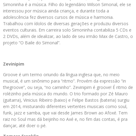
Simoninha é a música. Filho do legendário Wilson Simonal, ele se
interessou por música ainda criança, e durante toda a
adolescência fez diversos cursos de música e harmonia.
Trabalhou com ídolos de diversas gerações e produziu diversos
eventos culturais. Em carreira solo Simoninha contabiliza 5 CDs e
2 DVDs, além de idealizar, ao lado de seu irmão Max de Castro, o
projeto “O Baile do Simonal”.
Zevinipim
Groove é um termo oriundo da língua inglesa que, no meio
musical, é um sinônimo para “ritmo”. Provém da expressão “in
thegroove”, ou seja, “no caminho”. Zevinipim é groove! É ritmo de
rolézinho pela música do mundo. O trio formado por Zé Mauro
(guitarra), Vinicius Ribeiro (baixo) e Felipe Bastos (bateria) surgiu
em 2014, misturando diferentes vertentes musicais como soul,
funk, jazz e samba, que vai desde James Brown ao Afoxé. Tem
raiz no Soul mas dá beijinho no Axé e, no fim das contas, é pra
dançar, até doer o pé.