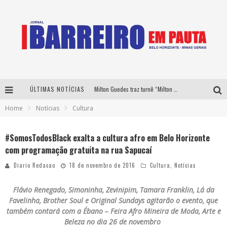
ÚLTIMAS NOTÍCIAS
Milton Guedes traz turnê “Milton Canta Lulu” a Belo Horizonte
Home
Notícias
Cultura
Péricles é confirmado na turnê “Bem Black” de Thiaguinho em Belo Horizonte
É neste sábado: Marcelinho de Lima e Trio Virgulino agitam o Forró do Givanildo em Pedro Leopoldo
#SomosTodosBlack exalta a cultura afro em Belo Horizonte
com programação gratuita na rua Sapucaí
Yan traz a turnê nacional do PagodYANdo para Belo Horizonte
Diario Redacao
18 de novembro de 2016
Cultura
,
Notícias
Flávio Renegado, Simoninha, Zevinipim, Tamara Franklin, Lá da
Favelinha, Brother Soul e Original Sundays agitarão o evento, que
também contará com a Ébano – Feira Afro Mineira de Moda, Arte e
Beleza no dia 26 de novembro