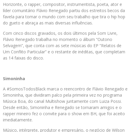
Horizonte, o rapper, compositor, instrumentista, poeta, ator e
líder comunitário Flávio Renegado partiu dos estreitos becos da
favela para tomar o mundo com seu trabalho que tira o hip hop
do gueto e abraça as mais diversas influências.
Com cinco discos gravados, os dois últimos pela Som Livre,
Flávio Renegado trabalha no momento o álbum “Outono
Selvagem”, que conta com as sete músicas do EP “Relatos de
Um Conflito Particular” e o restante de inéditas, que completam
as 14 faixas do disco.
Simoninha
A #SomosTodosBlack marca o reencontro de Flávio Renegado e
Simoninha, que dividiram palco pela primeira vez no programa
Música Boa, do canal Multishow juntamente com Luiza Possi.
Desde então, Simoninha e Renegado se tornaram amigos e o
rapper mineiro fez o convite para o show em BH, que foi aceito
imediatamente.
Músico, intérprete, produtor e empresário, o negócio de Wilson