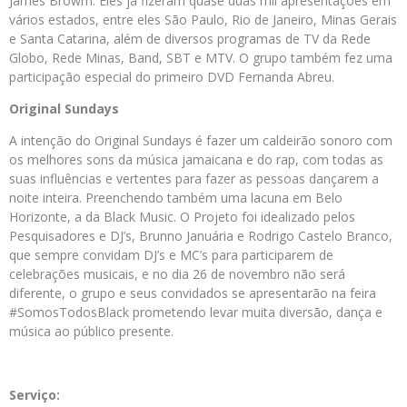
James Browm. Eles já fizeram quase duas mil apresentações em
vários estados, entre eles São Paulo, Rio de Janeiro, Minas Gerais
e Santa Catarina, além de diversos programas de TV da Rede
Globo, Rede Minas, Band, SBT e MTV. O grupo também fez uma
participação especial do primeiro DVD Fernanda Abreu.
Original Sundays
A intenção do Original Sundays é fazer um caldeirão sonoro com
os melhores sons da música jamaicana e do rap, com todas as
suas influências e vertentes para fazer as pessoas dançarem a
noite inteira. Preenchendo também uma lacuna em Belo
Horizonte, a da Black Music. O Projeto foi idealizado pelos
Pesquisadores e DJ’s, Brunno Januária e Rodrigo Castelo Branco,
que sempre convidam DJ’s e MC’s para participarem de
celebrações musicais, e no dia 26 de novembro não será
diferente, o grupo e seus convidados se apresentarão na feira
#SomosTodosBlack prometendo levar muita diversão, dança e
música ao público presente.
Serviço: