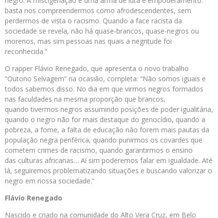
negro. A miscigenação é uma arma de luta e empoderamento:
basta nos compreendermos como afrodescendentes, sem
perdermos de vista o racismo. Quando a face racista da
sociedade se revela, não há quase-brancos, quase-negros ou
morenos, mas sim pessoas nas quais a negritude foi
reconhecida.”
O rapper Flávio Renegado, que apresenta o novo trabalho
“Outono Selvagem” na ocasião, completa: “Não somos iguais e
todos sabemos disso. No dia em que virmos negros formados
nas faculdades na mesma proporção que brancos,
quando tivermos negros assumindo posições de poder igualitária,
quando o negro não for mais destaque do genocídio, quando a
pobreza, a fome, a falta de educação não forem mais pautas da
população negra periférica, quando punirmos os covardes que
cometem crimes de racismo, quando garantirmos o ensino
das culturas africanas… Aí sim poderemos falar em igualdade. Até
lá, seguiremos problematizando situações e buscando valorizar o
negro em nossa sociedade.”
Flávio Renegado
Nascido e criado na comunidade do Alto Vera Cruz, em Belo