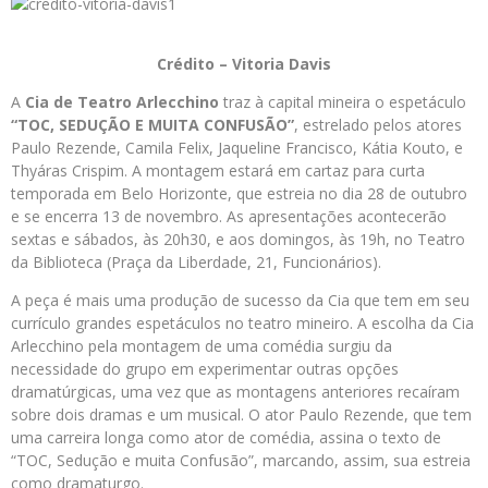
Crédito – Vitoria Davis
A
Cia de Teatro Arlecchino
traz à capital mineira o espetáculo
“TOC, SEDUÇÃO E MUITA CONFUSÃO”
, estrelado pelos atores
Paulo Rezende, Camila Felix, Jaqueline Francisco, Kátia Kouto, e
Thyáras Crispim. A montagem estará em cartaz para curta
temporada em Belo Horizonte, que estreia no dia 28 de outubro
e se encerra 13 de novembro. As apresentações acontecerão
sextas e sábados, às 20h30, e aos domingos, às 19h, no Teatro
da Biblioteca (Praça da Liberdade, 21, Funcionários).
A peça é mais uma produção de sucesso da Cia que tem em seu
currículo grandes espetáculos no teatro mineiro. A escolha da Cia
Arlecchino pela montagem de uma comédia surgiu da
necessidade do grupo em experimentar outras opções
dramatúrgicas, uma vez que as montagens anteriores recaíram
sobre dois dramas e um musical. O ator Paulo Rezende, que tem
uma carreira longa como ator de comédia, assina o texto de
“TOC, Sedução e muita Confusão”, marcando, assim, sua estreia
como dramaturgo.