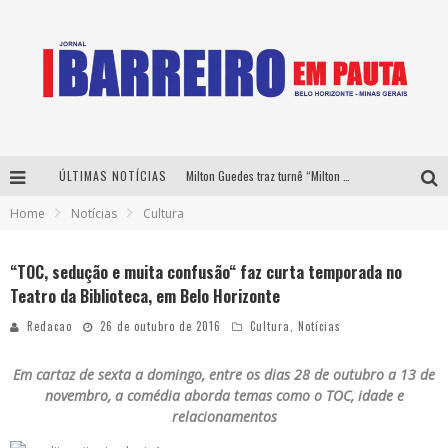
ÚLTIMAS NOTÍCIAS
Milton Guedes traz turnê “Milton Canta Lulu” a Belo Horizonte
Home
Notícias
Cultura
Péricles é confirmado na turnê “Bem Black” de Thiaguinho em Belo Horizonte
É neste sábado: Marcelinho de Lima e Trio Virgulino agitam o Forró do Givanildo em Pedro Leopoldo
“TOC, sedução e muita confusão“ faz curta temporada no
Teatro da Biblioteca, em Belo Horizonte
Yan traz a turnê nacional do PagodYANdo para Belo Horizonte
Redacao
26 de outubro de 2016
Cultura
,
Notícias
Em cartaz de sexta a domingo, entre os dias 28 de outubro a 13 de
novembro, a comédia aborda temas como o TOC, idade e
relacionamentos