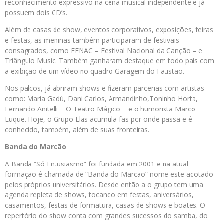
reconhecimento expressivo na cena musical independente e já
possuem dois CD’s.
Além de casas de show, eventos corporativos, exposições, feiras
e festas, as meninas também participaram de festivais
consagrados, como FENAC – Festival Nacional da Canção – e
Triângulo Music. Também ganharam destaque em todo país com
a exibição de um vídeo no quadro Garagem do Faustão.
Nos palcos, já abriram shows e fizeram parcerias com artistas
como: Maria Gadú, Dani Carlos, Armandinho,Toninho Horta,
Fernando Anitelli – O Teatro Mágico – e o humorista Marco
Luque. Hoje, o Grupo Elas acumula fãs por onde passa e é
conhecido, também, além de suas fronteiras.
Banda do Marcão
A Banda “Só Entusiasmo” foi fundada em 2001 e na atual
formação é chamada de “Banda do Marcão” nome este adotado
pelos próprios universitários. Desde então a o grupo tem uma
agenda repleta de shows, tocando em festas, aniversários,
casamentos, festas de formatura, casas de shows e boates. O
repertório do show conta com grandes sucessos do samba, do