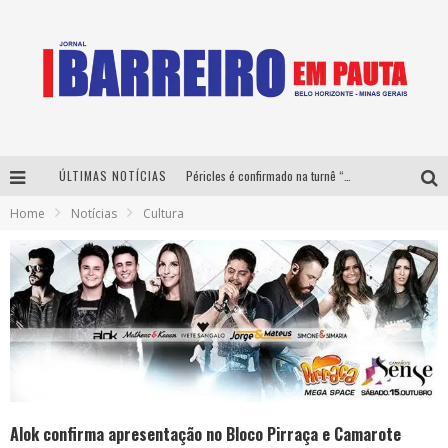
ÚLTIMAS NOTÍCIAS
Péricles é confirmado na turnê “Bem Black” de Thiaguinho em Belo Horizonte
Home
Notícias
Cultura
É neste sábado: Marcelinho de Lima e Trio Virgulino agitam o Forró do Givanildo em Pedro Leopoldo
Yan traz a turnê nacional do PagodYANdo para Belo Horizonte
Milton Guedes traz turnê “Milton Canta Lulu” a Belo Horizonte
Alok confirma apresentação no Bloco Pirraça e Camarote