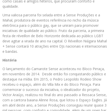
como casais e amigos héteros, que procuram conforto e
qualidade.
Uma valiosa parceria foi selada entre a Sense Produções e a
Mahal, produtora de eventos referência no nicho da música
eletrônica para o público gay, que se uniram para promover
iniciativas de qualidade ao público. Fruto da parceria, a primeira
festa de réveillon de Belo Horizonte dedicada ao público LGBT
deve agitar a virada de ano na capital. O Réveillon Niágara Mahal
+ Sense contará 10 atrações entre DJs nacionais e internacionais
e bandas.
História
O lançamento do Camarote Sense aconteceu no Bloco Pirraça,
em novembro de 2014. Desde então foi conquistando público e
destaque na mídia. Em 2015, o Pedro Leopoldo Rodeio Show
recebeu o espaço, além do Villa Mix e do Bloco Pirraça. Para
comemorar o sucesso da iniciativa, o idealizador do projeto,
Victor Araújo, realizou no final do ano passado a Ressaca Sense,
com a cantora baiana Alinne Rosa, que lotou o Espaço Eagles. Já
em abril deste ano, a Sense Produções conseguiu reunir quase 3
mil pessoas, com conforto e comodidade, além de um open bar