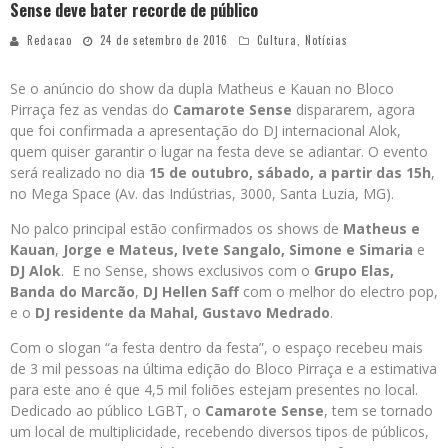
Sense deve bater recorde de público
Redacao
24 de setembro de 2016
Cultura
,
Notícias
Se o anúncio do show da dupla Matheus e Kauan no Bloco
Pirraça fez as vendas do
Camarote Sense
dispararem, agora
que foi confirmada a apresentação do DJ internacional Alok,
quem quiser garantir o lugar na festa deve se adiantar. O evento
será realizado no dia
15 de outubro, sábado, a partir das 15h
,
no Mega Space (Av. das Indústrias, 3000, Santa Luzia, MG).
No palco principal estão confirmados os shows de
Matheus e
Kauan
,
Jorge e Mateus, Ivete Sangalo, Simone e Simaria
e
DJ Alok
. E no Sense, shows exclusivos com o
Grupo Elas,
Banda do Marcão
,
DJ
Hellen Saff
com o melhor do electro pop,
e o
DJ residente da Mahal, Gustavo Medrado
.
Com o slogan “a festa dentro da festa”, o espaço recebeu mais
de 3 mil pessoas na última edição do Bloco Pirraça e a estimativa
para este ano é que 4,5 mil foliões estejam presentes no local.
Dedicado ao público LGBT, o
Camarote Sense
, tem se tornado
um local de multiplicidade, recebendo diversos tipos de públicos,