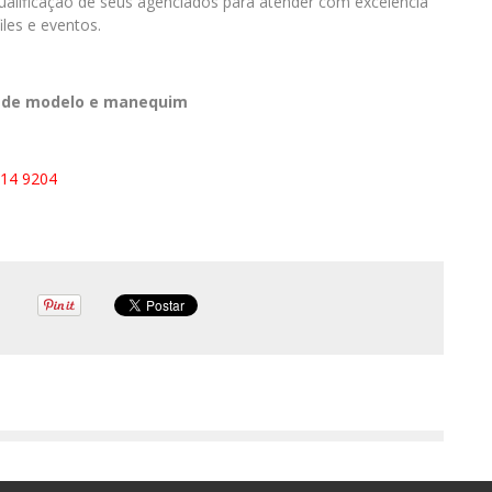
qualificação de seus agenciados para atender com excelência
les e eventos.
o de modelo e manequim
514 9204