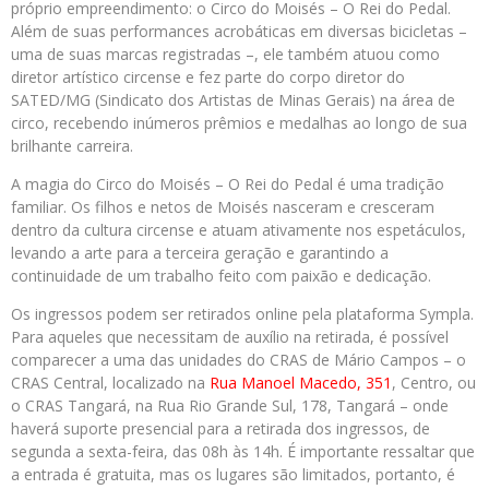
próprio empreendimento: o Circo do Moisés – O Rei do Pedal.
Além de suas performances acrobáticas em diversas bicicletas –
uma de suas marcas registradas –, ele também atuou como
diretor artístico circense e fez parte do corpo diretor do
SATED/MG (Sindicato dos Artistas de Minas Gerais) na área de
circo, recebendo inúmeros prêmios e medalhas ao longo de sua
brilhante carreira.
A magia do Circo do Moisés – O Rei do Pedal é uma tradição
familiar. Os filhos e netos de Moisés nasceram e cresceram
dentro da cultura circense e atuam ativamente nos espetáculos,
levando a arte para a terceira geração e garantindo a
continuidade de um trabalho feito com paixão e dedicação.
Os ingressos podem ser retirados online pela plataforma Sympla.
Para aqueles que necessitam de auxílio na retirada, é possível
comparecer a uma das unidades do CRAS de Mário Campos – o
CRAS Central, localizado na
Rua Manoel Macedo, 351
, Centro, ou
o CRAS Tangará, na Rua Rio Grande Sul, 178, Tangará – onde
haverá suporte presencial para a retirada dos ingressos, de
segunda a sexta-feira, das 08h às 14h. É importante ressaltar que
a entrada é gratuita, mas os lugares são limitados, portanto, é