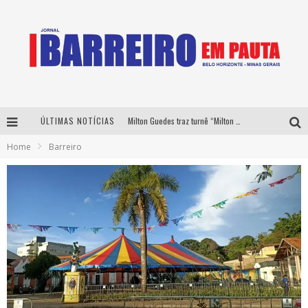
Milton Guedes traz turnê “Milton Canta Lulu” a Belo Horizonte
ÚLTIMAS NOTÍCIAS
Home
Barreiro
Péricles é confirmado na turnê “Bem Black” de Thiaguinho em Belo Horizonte
É neste sábado: Marcelinho de Lima e Trio Virgulino agitam o Forró do Givanildo em Pedro Leopoldo
Yan traz a turnê nacional do PagodYANdo para Belo Horizonte