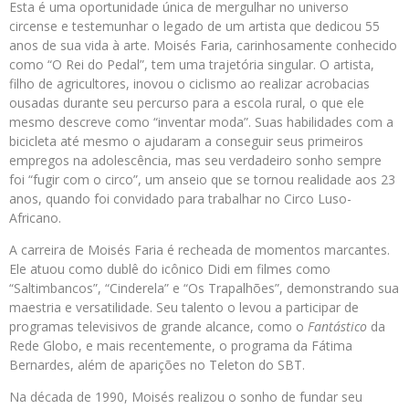
Esta é uma oportunidade única de mergulhar no universo
circense e testemunhar o legado de um artista que dedicou 55
anos de sua vida à arte. Moisés Faria, carinhosamente conhecido
como “O Rei do Pedal”, tem uma trajetória singular. O artista,
filho de agricultores, inovou o ciclismo ao realizar acrobacias
ousadas durante seu percurso para a escola rural, o que ele
mesmo descreve como “inventar moda”. Suas habilidades com a
bicicleta até mesmo o ajudaram a conseguir seus primeiros
empregos na adolescência, mas seu verdadeiro sonho sempre
foi “fugir com o circo”, um anseio que se tornou realidade aos 23
anos, quando foi convidado para trabalhar no Circo Luso-
Africano.
A carreira de Moisés Faria é recheada de momentos marcantes.
Ele atuou como dublê do icônico Didi em filmes como
“Saltimbancos”, “Cinderela” e “Os Trapalhões”, demonstrando sua
maestria e versatilidade. Seu talento o levou a participar de
programas televisivos de grande alcance, como o
Fantástico
da
Rede Globo, e mais recentemente, o programa da Fátima
Bernardes, além de aparições no Teleton do SBT.
Na década de 1990, Moisés realizou o sonho de fundar seu